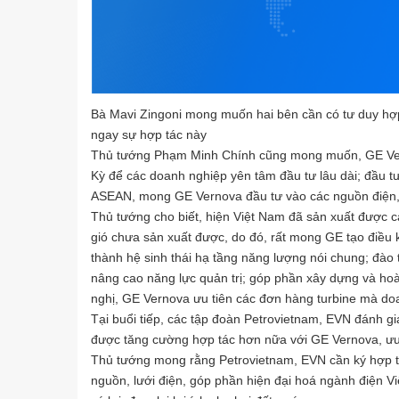
Bà Mavi Zingoni mong muốn hai bên cần có tư duy hợp
ngay sự hợp tác này
Thủ tướng Phạm Minh Chính cũng mong muốn, GE Ver
Kỳ để các doanh nghiệp yên tâm đầu tư lâu dài; đầu tư 
ASEAN, mong GE Vernova đầu tư vào các nguồn điện, 
Thủ tướng cho biết, hiện Việt Nam đã sản xuất được các
gió chưa sản xuất được, do đó, rất mong GE tạo điều k
thành hệ sinh thái hạ tầng năng lượng nói chung; đà
nâng cao năng lực quản trị; góp phần xây dựng và hoàn
nghị, GE Vernova ưu tiên các đơn hàng turbine mà do
Tại buổi tiếp, các tập đoàn Petrovietnam, EVN đánh gi
được tăng cường hợp tác hơn nữa với GE Vernova, ưu 
Thủ tướng mong rằng Petrovietnam, EVN cần ký hợp tá
nguồn, lưới điện, góp phần hiện đại hoá ngành điện V