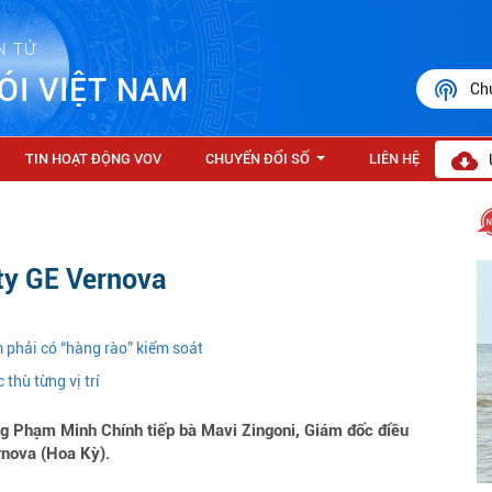
N TỬ
ÓI VIỆT NAM
Ch
TIN HOẠT ĐỘNG VOV
CHUYỂN ĐỔI SỐ
LIÊN HỆ
...
ty GE Vernova
 phải có “hàng rào” kiểm soát
 thù từng vị trí
ng Phạm Minh Chính tiếp bà Mavi Zingoni, Giám đốc điều
rnova (Hoa Kỳ).