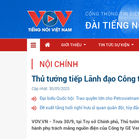
CỔNG THÔNG TIN ĐIỆ
ĐÀI TIẾNG N
GIỚI THIỆU
TIN TỨC SỰ KIỆN
...
...
NỘI CHÍNH
Thủ tướng tiếp Lãnh đạo Công 
Cập nhật: 30/09/2025
Đại biểu Quốc hội: Trao quyền lớn cho Petrovietnam
Đề xuất tăng tuổi nghỉ hưu sĩ quan quân đội, tùy đặc
VOV.VN - Trưa 30/9, tại Trụ sở Chính phủ, Thủ tướ
hành phụ trách mảng nguồn điện của Công ty GE Ve