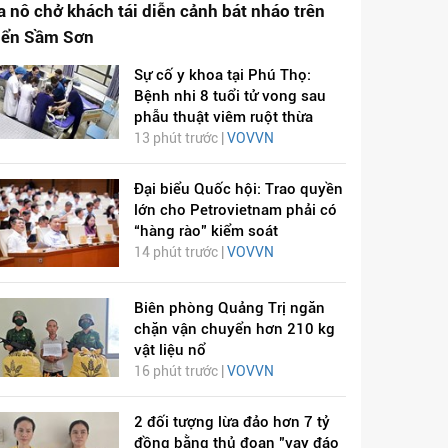
a nô chở khách tái diễn cảnh bát nháo trên
iển Sầm Sơn
Sự cố y khoa tại Phú Thọ:
Bệnh nhi 8 tuổi tử vong sau
phẫu thuật viêm ruột thừa
13 phút trước |
VOVVN
Đại biểu Quốc hội: Trao quyền
lớn cho Petrovietnam phải có
“hàng rào” kiểm soát
14 phút trước |
VOVVN
Biên phòng Quảng Trị ngăn
chặn vận chuyển hơn 210 kg
vật liệu nổ
16 phút trước |
VOVVN
2 đối tượng lừa đảo hơn 7 tỷ
đồng bằng thủ đoạn "vay đáo