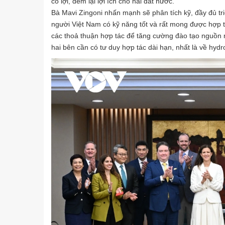
có lợi, đem lại lợi ích cho hai đất nước.
Bà Mavi Zingoni nhấn mạnh sẽ phân tích kỹ, đầy đủ tri
người Việt Nam có kỹ năng tốt và rất mong được hợp t
các thoả thuận hợp tác để tăng cường đào tạo nguồn n
hai bên cần có tư duy hợp tác dài hạn, nhất là về hy