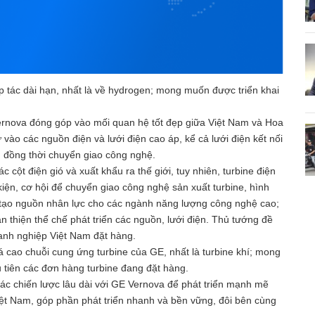
 tác dài hạn, nhất là về hydrogen; mong muốn được triển khai
nova đóng góp vào mối quan hệ tốt đẹp giữa Việt Nam và Hoa
vào các nguồn điện và lưới điện cao áp, kể cả lưới điện kết nối
đồng thời chuyển giao công nghệ.
 cột điện gió và xuất khẩu ra thế giới, tuy nhiên, turbine điện
iện, cơ hội để chuyển giao công nghệ sản xuất turbine, hình
o tạo nguồn nhân lực cho các ngành năng lượng công nghệ cao;
 thiện thể chế phát triển các nguồn, lưới điện. Thủ tướng đề
anh nghiệp Việt Nam đặt hàng.
á cao chuỗi cung ứng turbine của GE, nhất là turbine khí; mong
tiên các đơn hàng turbine đang đặt hàng.
c chiến lược lâu dài với GE Vernova để phát triển mạnh mẽ
iệt Nam, góp phần phát triển nhanh và bền vững, đôi bên cùng