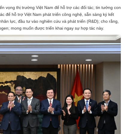
ển vọng thị trường Việt Nam để hỗ trợ các đối tác; tin tưởng con
ác để hỗ trợ Việt Nam phát triển công nghệ, sẵn sàng ký kết
hân lực, đầu tư vào nghiên cứu và phát triển (R&D); cho rằng,
drogen; mong muốn được triển khai ngay sự hợp tác này.