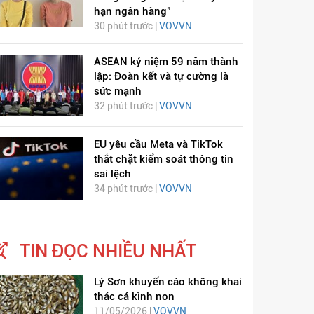
hạn ngân hàng"
30 phút trước |
VOVVN
ASEAN kỷ niệm 59 năm thành
lập: Đoàn kết và tự cường là
sức mạnh
32 phút trước |
VOVVN
EU yêu cầu Meta và TikTok
thắt chặt kiểm soát thông tin
sai lệch
34 phút trước |
VOVVN
TIN ĐỌC NHIỀU NHẤT
Lý Sơn khuyến cáo không khai
thác cá kình non
11/05/2026 |
VOVVN