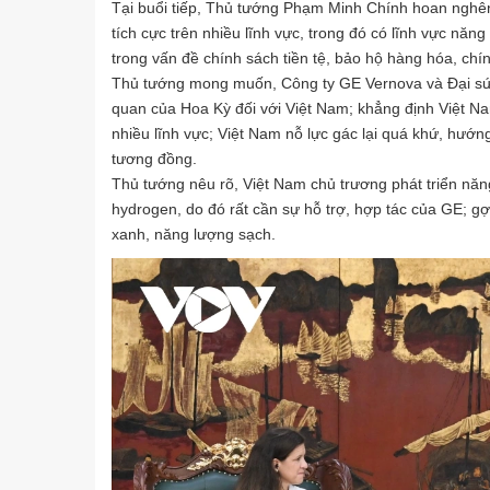
Tại buổi tiếp, Thủ tướng Phạm Minh Chính hoan nghê
tích cực trên nhiều lĩnh vực, trong đó có lĩnh vực năn
trong vấn đề chính sách tiền tệ, bảo hộ hàng hóa, chí
Thủ tướng mong muốn, Công ty GE Vernova và Đại sứ H
quan của Hoa Kỳ đối với Việt Nam; khẳng định Việt N
nhiều lĩnh vực; Việt Nam nỗ lực gác lại quá khứ, hướng 
tương đồng.
Thủ tướng nêu rõ, Việt Nam chủ trương phát triển năng
hydrogen, do đó rất cần sự hỗ trợ, hợp tác của GE; gợ
xanh, năng lượng sạch.