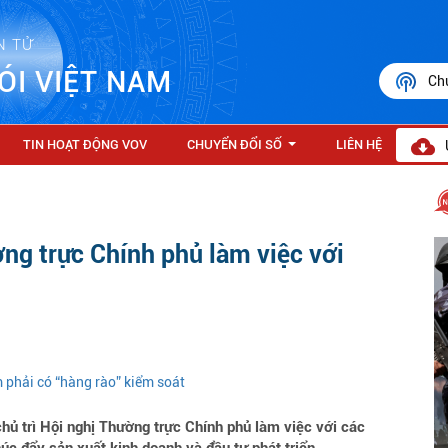
N TỬ
ÓI VIỆT NAM
Ch
TIN HOẠT ĐỘNG VOV
CHUYỂN ĐỔI SỐ
LIÊN HỆ
...
ờng trực Chính phủ làm việc với
 phải có “hàng rào” kiểm soát
 trì Hội nghị Thường trực Chính phủ làm việc với các