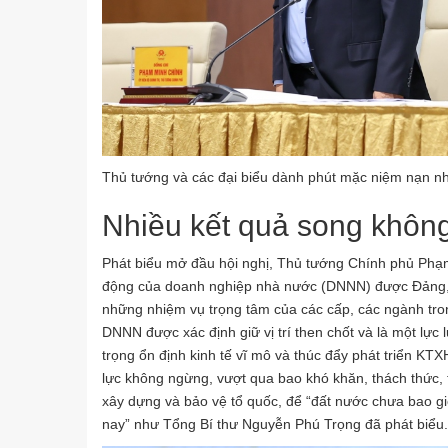
Thủ tướng và các đại biểu dành phút mặc niệm nạn nhâ
Nhiều kết quả song không
Phát biểu mở đầu hội nghị, Thủ tướng Chính phủ Phạ
động của doanh nghiệp nhà nước (DNNN) được Đảng, N
những nhiệm vụ trọng tâm của các cấp, các ngành trong 
DNNN được xác định giữ vị trí then chốt và là một lực
trọng ổn định kinh tế vĩ mô và thúc đẩy phát triển K
lực không ngừng, vượt qua bao khó khăn, thách thức, 
xây dựng và bảo vệ tổ quốc, để “đất nước chưa bao giờ
nay” như Tổng Bí thư Nguyễn Phú Trọng đã phát biểu.