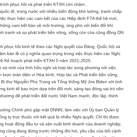
trình phục hồi và phát triển KTXH còn chậm…
 quốc tế, trong nước với nhiều biến động khó lường, tranh chấp
 việc thực hiện các cam kết của các Hiệp định FTA thế hệ mới,
hững cam kết bảo vệ môi trường, ứng phó với biến đổi khí
h tranh và sự phát triển bền vững, sống còn của cộng đồng DN
nh phục hồi kinh tế theo các Nghị quyết của Đảng, Quốc hội và
ăm bản lề có ý nghĩa quan trọng trong việc thực hiện các Nghị
i về Kế hoạch phát triển KTXH 5 năm 2021-2025.
h sử mới của tình hữu nghị và hợp tác song phương với việc
 lược toàn diện vì Hòa bình, Hợp tác và Phát triển bền vững,
 Bí thư Nguyễn Phú Trọng và Tổng thống Mỹ Joe Biden với tinh
ởng kinh tế bao trùm dựa trên đổi mới, sáng tạo đóng vai trò nền
 phương để phát triển đất nước Việt Nam mạnh, độc lập, thịnh
 tướng Chính phủ gặp mặt DNNN, làm việc với Ủy ban Quản lý
g ty trực thuộc với kết quả là nhiều Nghị quyết, Chỉ thị được
ng hoạt động đầu tư và sản xuất kinh doanh của doanh nghiệp.
êng cũng đang đứng trước những đòi hỏi, yêu cầu của bối cảnh