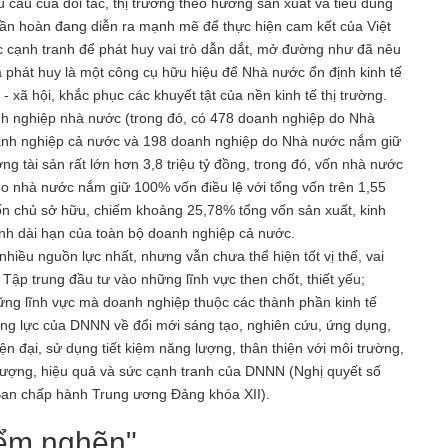
êu cầu của đối tác, thị trường theo hướng sản xuất và tiêu dùng
tuần hoàn đang diễn ra mạnh mẽ để thực hiện cam kết của Việt
 cạnh tranh để phát huy vai trò dẫn dắt, mở đường như đã nêu
 phát huy là một công cụ hữu hiệu để Nhà nước ổn định kinh tế
ế - xã hội, khắc phục các khuyết tật của nền kinh tế thị trường.
h nghiệp nhà nước (trong đó, có 478 doanh nghiệp do Nhà
anh nghiệp cả nước và 198 doanh nghiệp do Nhà nước nắm giữ
 tài sản rất lớn hơn 3,8 triệu tỷ đồng, trong đó, vốn nhà nước
 do nhà nước nắm giữ 100% vốn điều lệ với tổng vốn trên 1,55
vốn chủ sở hữu, chiếm khoảng 25,78% tổng vốn sản xuất, kinh
chính dài hạn của toàn bộ doanh nghiệp cả nước.
 nhiều nguồn lực nhất, nhưng vẫn chưa thể hiện tốt vị thế, vai
Tập trung đầu tư vào những lĩnh vực then chốt, thiết yếu;
ững lĩnh vực mà doanh nghiệp thuộc các thành phần kinh tế
g lực của DNNN về đổi mới sáng tạo, nghiên cứu, ứng dụng,
ện đại, sử dụng tiết kiệm năng lượng, thân thiện với môi trường,
t lượng, hiệu quả và sức cạnh tranh của DNNN (Nghị quyết số
Ban chấp hành Trung ương Đảng khóa XII).
iểm nghẽn"