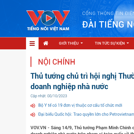
CỔNG THÔNG TIN ĐIỆ
ĐÀI TIẾNG N
GIỚI THIỆU
TIN TỨC SỰ KIỆN
...
...
NỘI CHÍNH
Thủ tướng chủ trì hội nghị Thư
doanh nghiệp nhà nước
Cập nhật: 08/10/2023
Bộ Y tế có 19 đơn vị thuộc cơ cấu tổ chức mới
Đại biểu Quốc hội: Trao quyền lớn cho Petrovietnam
VOV.VN - Sáng 14/9, Thủ tướng Phạm Minh Chính chủ