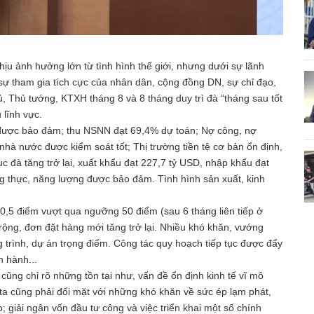
ịu ảnh hưởng lớn từ tình hình thế giới, nhưng dưới sự lãnh
 sự tham gia tích cực của nhân dân, cộng đồng DN, sự chỉ đạo,
ủ, Thủ tướng, KTXH tháng 8 và 8 tháng duy trì đà “tháng sau tốt
 lĩnh vực.
ản được bảo đảm; thu NSNN đạt 69,4% dự toán; Nợ công, nợ
nhà nước được kiểm soát tốt; Thị trường tiền tệ cơ bản ổn định,
ục đà tăng trở lại, xuất khẩu đạt 227,7 tỷ USD, nhập khẩu đạt
ng thực, năng lượng được bảo đảm. Tình hình sản xuất, kinh
50,5 điểm vượt qua ngưỡng 50 điểm (sau 6 tháng liên tiếp ở
rộng, đơn đặt hàng mới tăng trở lại. Nhiều khó khăn, vướng
 trình, dự án trọng điểm. Công tác quy hoạch tiếp tục được đẩy
 hành...
ũng chỉ rõ những tồn tại như, vấn đề ổn định kinh tế vĩ mô
 ta cũng phải đối mặt với những khó khăn về sức ép lạm phát,
p; giải ngân vốn đầu tư công và việc triển khai một số chính