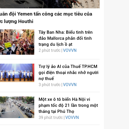
uân đội Yemen tấn công các mục tiêu của
ực lượng Houthi
Tây Ban Nha: Biểu tình trên
đảo Mallorca phản đối tình
trạng du lịch ồ ạt
2 phút trước |
VOVVN
Trợ lý ảo AI của Thuế TP.HCM
gọi điện thoại nhắc nhở người
nợ thuế
3 phút trước |
VOVVN
Một xe ô tô biển Hà Nội vi
phạm tốc độ 21 lần trong một
tháng tại Phú Thọ
39 phút trước |
VOVVN