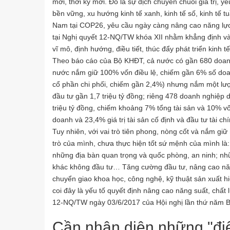
mới, thời kỳ mới. Đó là sự dịch chuyển chuỗi giá trị, y
bền vững, xu hướng kinh tế xanh, kinh tế số, kinh tế 
Nam tại COP26, yêu cầu ngày càng nâng cao năng lực
tại Nghị quyết 12-NQ/TW khóa XII nhằm khẳng định và
vĩ mô, định hướng, điều tiết, thúc đẩy phát triển kinh t
Theo báo cáo của Bộ KHĐT, cả nước có gần 680 doan
nước nắm giữ 100% vốn điều lệ, chiếm gần 6% số do
cổ phần chi phối, chiếm gần 2,4%) nhưng nắm một lượng
đầu tư gần 1,7 triệu tỷ đồng; riêng 478 doanh nghiệp
triệu tỷ đồng, chiếm khoảng 7% tổng tài sản và 10% 
doanh và 23,4% giá trị tài sản cố định và đầu tư tài 
Tuy nhiên, với vai trò tiên phong, nòng cốt và nắm giữ
trò của mình, chưa thực hiện tốt sứ mệnh của mình là: 
những địa bàn quan trọng và quốc phòng, an ninh; nh
khác không đầu tư… Tăng cường đầu tư, nâng cao năn
chuyển giao khoa học, công nghệ, kỹ thuật sản xuất hi
coi đây là yếu tố quyết định nâng cao năng suất, chấ
12-NQ/TW ngày 03/6/2017 của Hội nghị lần thứ năm 
Cần nhận diện những "đ