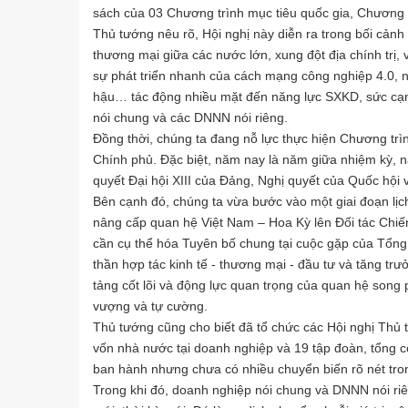
sách của 03 Chương trình mục tiêu quốc gia, Chương 
Thủ tướng nêu rõ, Hội nghị này diễn ra trong bối cảnh
thương mại giữa các nước lớn, xung đột địa chính trị,
sự phát triển nhanh của cách mạng công nghiệp 4.0, n
hậu… tác động nhiều mặt đến năng lực SXKD, sức cạn
nói chung và các DNNN nói riêng.
Đồng thời, chúng ta đang nỗ lực thực hiện Chương trì
Chính phủ. Đặc biệt, năm nay là năm giữa nhiệm kỳ, n
quyết Đại hội XIII của Đảng, Nghị quyết của Quốc hộ
Bên cạnh đó, chúng ta vừa bước vào một giai đoạn lịc
nâng cấp quan hệ Việt Nam – Hoa Kỳ lên Đối tác Chiến
cần cụ thể hóa Tuyên bố chung tại cuộc gặp của Tổng
thần hợp tác kinh tế - thương mại - đầu tư và tăng trư
tảng cốt lõi và động lực quan trọng của quan hệ song
vượng và tự cường.
Thủ tướng cũng cho biết đã tổ chức các Hội nghị Thủ
vốn nhà nước tại doanh nghiệp và 19 tập đoàn, tổng côn
ban hành nhưng chưa có nhiều chuyển biến rõ nét tro
Trong khi đó, doanh nghiệp nói chung và DNNN nói ri