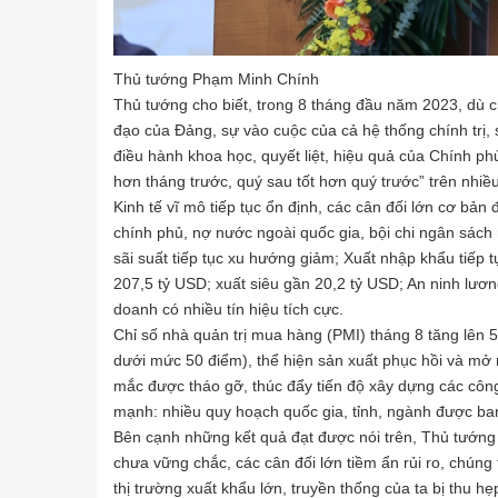
Thủ tướng Phạm Minh Chính
Thủ tướng cho biết, trong 8 tháng đầu năm 2023, dù ch
đạo của Đảng, sự vào cuộc của cả hệ thống chính trị,
điều hành khoa học, quyết liệt, hiệu quả của Chính ph
hơn tháng trước, quý sau tốt hơn quý trước” trên nhiều
Kinh tế vĩ mô tiếp tục ổn định, các cân đối lớn cơ b
chính phủ, nợ nước ngoài quốc gia, bội chi ngân sách 
sãi suất tiếp tục xu hướng giảm; Xuất nhập khẩu tiếp t
207,5 tỷ USD; xuất siêu gần 20,2 tỷ USD; An ninh lươ
doanh có nhiều tín hiệu tích cực.
Chỉ số nhà quản trị mua hàng (PMI) tháng 8 tăng lên 
dưới mức 50 điểm), thể hiện sản xuất phục hồi và mở 
mắc được tháo gỡ, thúc đẩy tiến độ xây dựng các công
mạnh: nhiều quy hoạch quốc gia, tỉnh, ngành được ban
Bên cạnh những kết quả đạt được nói trên, Thủ tướng c
chưa vững chắc, các cân đối lớn tiềm ẩn rủi ro, chúng
thị trường xuất khẩu lớn, truyền thống của ta bị thu hẹ