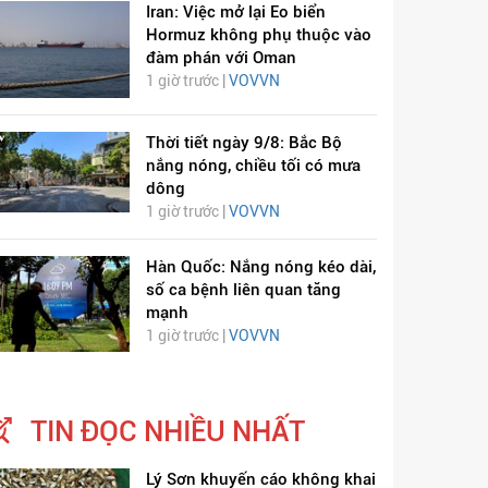
Iran: Việc mở lại Eo biển
Hormuz không phụ thuộc vào
đàm phán với Oman
1 giờ trước |
VOVVN
Thời tiết ngày 9/8: Bắc Bộ
nắng nóng, chiều tối có mưa
dông
1 giờ trước |
VOVVN
Hàn Quốc: Nắng nóng kéo dài,
số ca bệnh liên quan tăng
mạnh
1 giờ trước |
VOVVN
TIN ĐỌC NHIỀU NHẤT
Lý Sơn khuyến cáo không khai