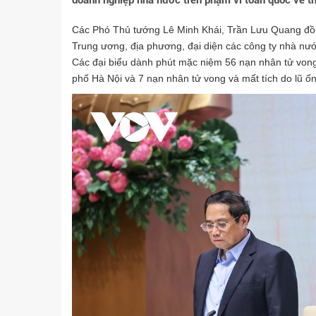
doanh nghiệp nhà nước trên phạm vi toàn quốc về th
Các Phó Thủ tướng Lê Minh Khái, Trần Lưu Quang đồng
Trung ương, địa phương, đại diện các công ty nhà nư
Các đại biểu dành phút mặc niệm 56 nạn nhân tử von
phố Hà Nội và 7 nạn nhân tử vong và mất tích do lũ ốn