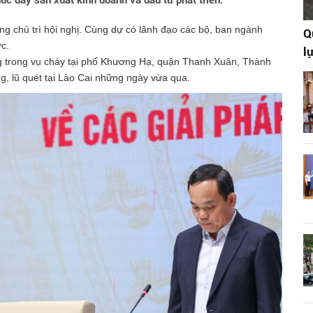
úc đẩy sản xuất kinh doanh và đầu tư phát triển.
 chủ trì hội nghị. Cùng dự có lãnh đạo các bộ, ban ngành
Q
ớc.
l
g trong vụ cháy tại phố Khương Hạ, quận Thanh Xuân, Thành
g, lũ quét tại Lào Cai những ngày vừa qua.