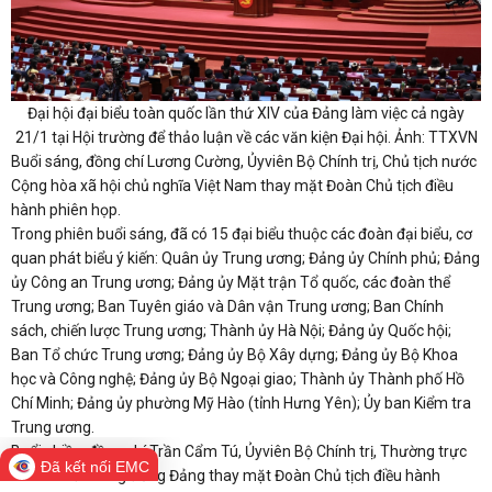
Đại hội đại biểu toàn quốc lần thứ XIV của Đảng làm việc cả ngày
21/1 tại Hội trường để thảo luận về các văn kiện Đại hội. Ảnh: TTXVN
Buổi sáng, đồng chí Lương Cường, Ủyviên Bộ Chính trị, Chủ tịch nước
Cộng hòa xã hội chủ nghĩa Việt Nam thay mặt Đoàn Chủ tịch điều
hành phiên họp.
Trong phiên buổi sáng, đã có 15 đại biểu thuộc các đoàn đại biểu, cơ
quan phát biểu ý kiến: Quân ủy Trung ương; Đảng ủy Chính phủ; Đảng
ủy Công an Trung ương; Đảng ủy Mặt trận Tổ quốc, các đoàn thể
Trung ương; Ban Tuyên giáo và Dân vận Trung ương; Ban Chính
sách, chiến lược Trung ương; Thành ủy Hà Nội; Đảng ủy Quốc hội;
Ban Tổ chức Trung ương; Đảng ủy Bộ Xây dựng; Đảng ủy Bộ Khoa
học và Công nghệ; Đảng ủy Bộ Ngoại giao; Thành ủy Thành phố Hồ
Chí Minh; Đảng ủy phường Mỹ Hào (tỉnh Hưng Yên); Ủy ban Kiểm tra
Trung ương.
Buổi chiều, đồng chí Trần Cẩm Tú, Ủyviên Bộ Chính trị, Thường trực
Đã kết nối EMC
Ban Bí thư Trung ương Đảng thay mặt Đoàn Chủ tịch điều hành