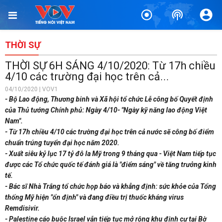
THỜI SỰ
THỜI SỰ 6H SÁNG 4/10/2020: Từ 17h chiều
4/10 các trường đại học trên cả...
04/10/2020 | VOV1
- Bộ Lao động, Thương binh và Xã hội tổ chức Lễ công bố Quyết định
của Thủ tướng Chính phủ: Ngày 4/10- "Ngày kỹ năng lao động Việt
Nam".
- Từ 17h chiều 4/10 các trường đại học trên cả nước sẽ công bố điểm
chuẩn trúng tuyển đại học năm 2020.
- Xuất siêu kỷ lục 17 tỷ đô la Mỹ trong 9 tháng qua - Việt Nam tiếp tục
được các Tổ chức quốc tế đánh giá là "điểm sáng" về tăng trưởng kinh
tế.
- Bác sĩ Nhà Trắng tổ chức họp báo và khẳng định: sức khỏe của Tổng
thống Mỹ hiện "ổn định" và đang điều trị thuốc kháng virus
Remdisivir.
- Palestine cáo buộc Israel vẫn tiếp tục mở rộng khu định cư tại Bờ