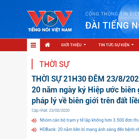
CỔNG THÔNG TIN ĐIỆ
ĐÀI TIẾNG N
GIỚI THIỆU
TIN TỨC SỰ KIỆN
...
...
THỜI SỰ
THỜI SỰ 21H30 ĐÊM 23/8/2020
20 năm ngày ký Hiệp ước biên g
pháp lý về biên giới trên đất liề
Cập nhật: 23/08/2020
Nhóm cán bộ trạm y tế lập khống hơn 3.500 đơn thu
HDBank: 20 năm bền bỉ mang ánh sáng đến bệnh n