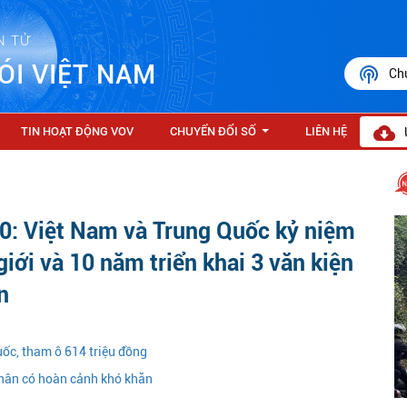
N TỬ
ÓI VIỆT NAM
Ch
TIN HOẠT ĐỘNG VOV
CHUYỂN ĐỔI SỐ
LIÊN HỆ
...
: Việt Nam và Trung Quốc kỷ niệm
iới và 10 năm triển khai 3 văn kiện
n
ốc, tham ô 614 triệu đồng
hân có hoàn cảnh khó khăn