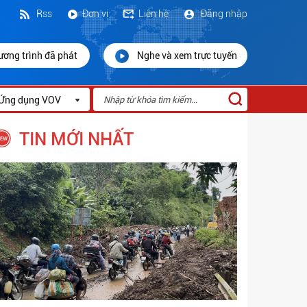
Rss
Đơn vị
Liên hệ
Đăng nhập
ương trình đã phát
Nghe và xem trực tuyến
Ứng dụng VOV
TIN MỚI NHẤT