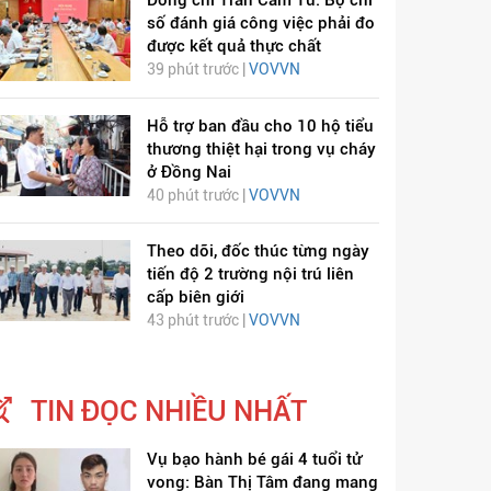
Đồng chí Trần Cẩm Tú: Bộ chỉ
số đánh giá công việc phải đo
được kết quả thực chất
39 phút trước |
VOVVN
Hỗ trợ ban đầu cho 10 hộ tiểu
thương thiệt hại trong vụ cháy
ở Đồng Nai
40 phút trước |
VOVVN
Theo dõi, đốc thúc từng ngày
tiến độ 2 trường nội trú liên
cấp biên giới
43 phút trước |
VOVVN
TIN ĐỌC NHIỀU NHẤT
Vụ bạo hành bé gái 4 tuổi tử
vong: Bàn Thị Tâm đang mang