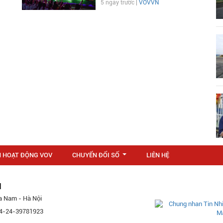
5 ngày trước |
VOVVN
N HOẠT ĐỘNG VOV
CHUYỂN ĐỔI SỐ
LIÊN HỆ
...
M
a Nam - Hà Nội
 84-24-39781923