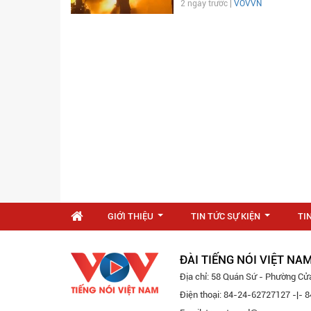
2 ngày trước |
VOVVN
GIỚI THIỆU
TIN TỨC SỰ KIỆN
TI
...
...
ĐÀI TIẾNG NÓI VIỆT NA
Địa chỉ: 58 Quán Sứ - Phường Cử
Điện thoại: 84-24-62727127 -|-