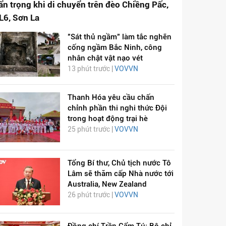
ẩn trọng khi di chuyển trên đèo Chiềng Pấc,
L6, Sơn La
"Sát thủ ngầm" làm tắc nghẽn
cống ngầm Bắc Ninh, công
nhân chật vật nạo vét
13 phút trước |
VOVVN
Thanh Hóa yêu cầu chấn
chỉnh phần thi nghi thức Đội
trong hoạt động trại hè
25 phút trước |
VOVVN
Tổng Bí thư, Chủ tịch nước Tô
Lâm sẽ thăm cấp Nhà nước tới
Australia, New Zealand
26 phút trước |
VOVVN