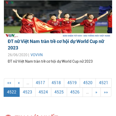
ĐT nữ Việt Nam tràn trề cơ hội dự World Cup nữ
2023
26/06/2020 |
VOVVN
ĐT nữ Việt Nam tràn trề cơ hội dự World Cup nữ 2023
««
«
…
4517
4518
4519
4520
4521
4522
4523
4524
4525
4526
…
»
»»