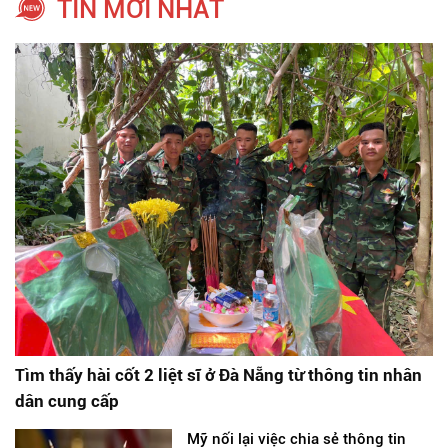
TIN MỚI NHẤT
Tìm thấy hài cốt 2 liệt sĩ ở Đà Nẵng từ thông tin nhân
dân cung cấp
Mỹ nối lại việc chia sẻ thông tin