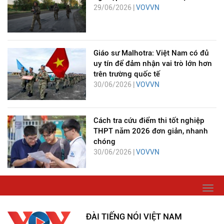
29/06/2026 |
VOVVN
Giáo sư Malhotra: Việt Nam có đủ
uy tín để đảm nhận vai trò lớn hơn
trên trường quốc tế
30/06/2026 |
VOVVN
Cách tra cứu điểm thi tốt nghiệp
THPT năm 2026 đơn giản, nhanh
chóng
30/06/2026 |
VOVVN
Togg
navi
ĐÀI TIẾNG NÓI VIỆT NAM