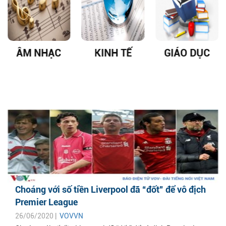
ÂM NHẠC
KINH TẾ
GIÁO DỤC
Choáng với số tiền Liverpool đã “đốt” để vô địch
Premier League
26/06/2020 |
VOVVN