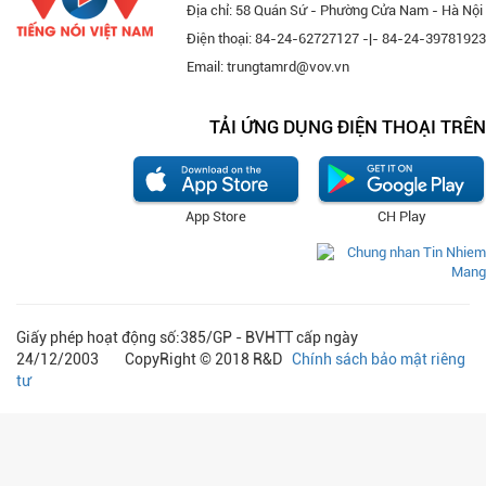
Địa chỉ: 58 Quán Sứ - Phường Cửa Nam - Hà Nội
Điện thoại: 84-24-62727127 -|- 84-24-39781923
Email: trungtamrd@vov.vn
TẢI ỨNG DỤNG ĐIỆN THOẠI TRÊN
App Store
CH Play
Giấy phép hoạt động số:385/GP - BVHTT cấp ngày
24/12/2003 CopyRight © 2018 R&D
Chính sách bảo mật riêng
tư