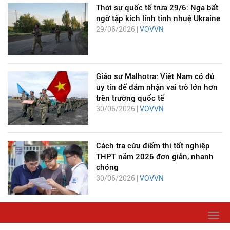
Thời sự quốc tế trưa 29/6: Nga bất
ngờ tập kích lính tinh nhuệ Ukraine
29/06/2026 |
VOVVN
Giáo sư Malhotra: Việt Nam có đủ
uy tín để đảm nhận vai trò lớn hơn
trên trường quốc tế
30/06/2026 |
VOVVN
Cách tra cứu điểm thi tốt nghiệp
THPT năm 2026 đơn giản, nhanh
chóng
30/06/2026 |
VOVVN
Togg
navi