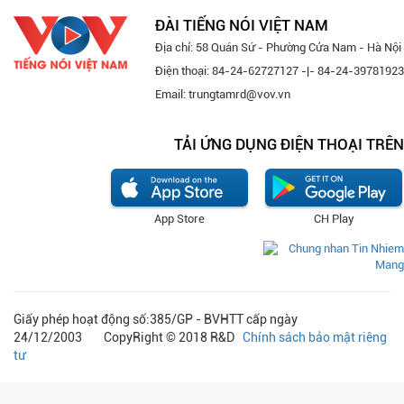
ĐÀI TIẾNG NÓI VIỆT NAM
Địa chỉ: 58 Quán Sứ - Phường Cửa Nam - Hà Nội
Điện thoại: 84-24-62727127 -|- 84-24-39781923
Email: trungtamrd@vov.vn
TẢI ỨNG DỤNG ĐIỆN THOẠI TRÊN
App Store
CH Play
Giấy phép hoạt động số:385/GP - BVHTT cấp ngày
24/12/2003 CopyRight © 2018 R&D
Chính sách bảo mật riêng
tư