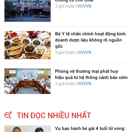
chung cư cho thuê
3 giờ trước |
VOVVN
Bộ Y tế chấn chỉnh hoạt động kinh
doanh dược liệu không rõ nguồn
gốc
3 giờ trước |
VOVVN
Phòng vệ thương mại phát huy
hiệu quả từ hệ thống cảnh báo sớm
3 giờ trước |
VOVVN
TIN ĐỌC NHIỀU NHẤT
Vụ bạo hành bé gái 4 tuổi tử vong: