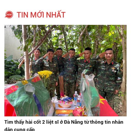
TIN MỚI NHẤT
Tìm thấy hài cốt 2 liệt sĩ ở Đà Nẵng từ thông tin nhân
dân cung cấp