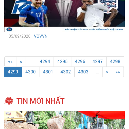
05/09/2020 |
VOVVN
««
«
…
4294
4295
4296
4297
4298
4299
4300
4301
4302
4303
…
»
»»
TIN MỚI NHẤT