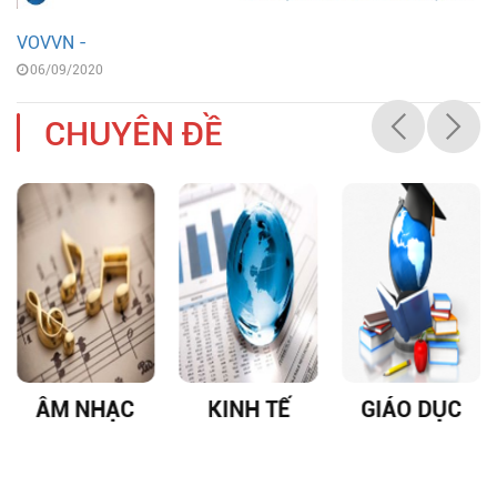
VOVVN -
06/09/2020
CHUYÊN ĐỀ
M NHẠC
KINH TẾ
GIÁO DỤC
DỊC
PHỔI