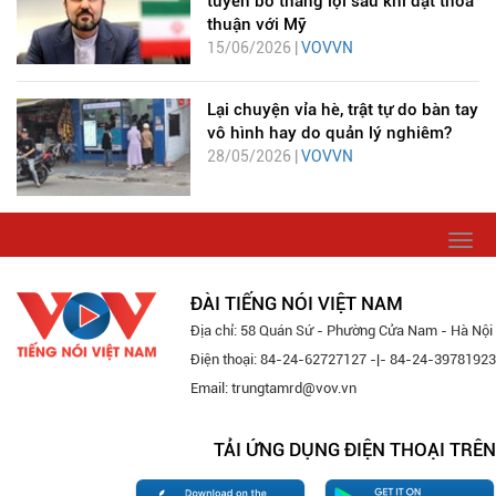
tuyên bố thắng lợi sau khi đạt thỏa
thuận với Mỹ
15/06/2026 |
VOVVN
Lại chuyện vỉa hè, trật tự do bàn tay
vô hình hay do quản lý nghiêm?
28/05/2026 |
VOVVN
Togg
navi
ĐÀI TIẾNG NÓI VIỆT NAM
Địa chỉ: 58 Quán Sứ - Phường Cửa Nam - Hà Nội
Điện thoại: 84-24-62727127 -|- 84-24-39781923
Email: trungtamrd@vov.vn
TẢI ỨNG DỤNG ĐIỆN THOẠI TRÊN