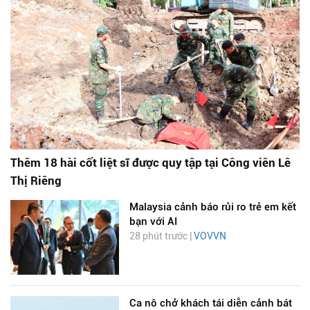
Thêm 18 hài cốt liệt sĩ được quy tập tại Công viên Lê
Thị Riêng
Malaysia cảnh báo rủi ro trẻ em kết
bạn với AI
28 phút trước |
VOVVN
Ca nô chở khách tái diễn cảnh bát