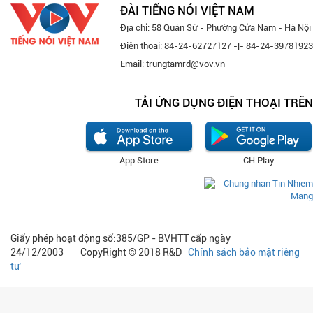
ĐÀI TIẾNG NÓI VIỆT NAM
Địa chỉ: 58 Quán Sứ - Phường Cửa Nam - Hà Nội
Điện thoại: 84-24-62727127 -|- 84-24-39781923
Email: trungtamrd@vov.vn
TẢI ỨNG DỤNG ĐIỆN THOẠI TRÊN
App Store
CH Play
Giấy phép hoạt động số:385/GP - BVHTT cấp ngày
24/12/2003 CopyRight © 2018 R&D
Chính sách bảo mật riêng
tư