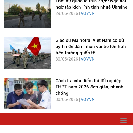
Thời sự quốc tế trưa 29/6: Nga bất
ngờ tập kích lính tinh nhuệ Ukraine
29/06/2026 |
VOVVN
Giáo sư Malhotra: Việt Nam có đủ
uy tín để đảm nhận vai trò lớn hơn
trên trường quốc tế
30/06/2026 |
VOVVN
Cách tra cứu điểm thi tốt nghiệp
THPT năm 2026 đơn giản, nhanh
chóng
30/06/2026 |
VOVVN
Togg
navi