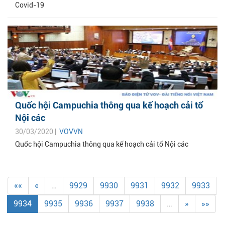
Covid-19
Quốc hội Campuchia thông qua kế hoạch cải tổ
Nội các
30/03/2020 |
VOVVN
Quốc hội Campuchia thông qua kế hoạch cải tổ Nội các
««
«
…
9929
9930
9931
9932
9933
9934
9935
9936
9937
9938
…
»
»»