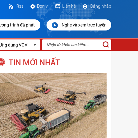
Rss
Đơn vị
Liên hệ
Đăng nhập
ương trình đã phát
Nghe và xem trực tuyến
Ứng dụng VOV
TIN MỚI NHẤT