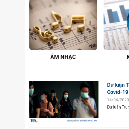
T NAM
ÂM NHẠC
Dư luận T
Covid-19
14/04/2020
Dư luận Tru