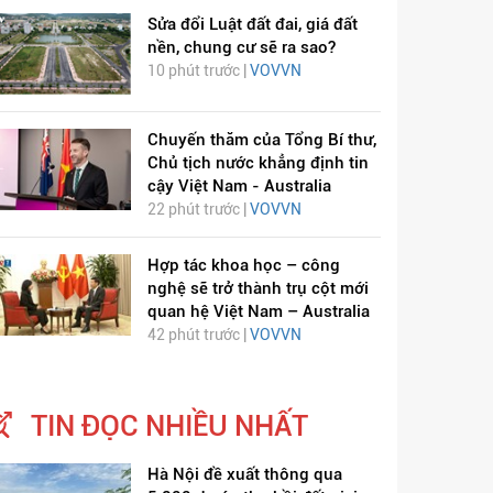
Sửa đổi Luật đất đai, giá đất
nền, chung cư sẽ ra sao?
10 phút trước |
VOVVN
Chuyến thăm của Tổng Bí thư,
Chủ tịch nước khẳng định tin
cậy Việt Nam - Australia
22 phút trước |
VOVVN
ỊCH VIÊM PHỔI COVID-
HÁT LÊN VIỆT NAM
19
Hợp tác khoa học – công
nghệ sẽ trở thành trụ cột mới
quan hệ Việt Nam – Australia
42 phút trước |
VOVVN
TIN ĐỌC NHIỀU NHẤT
Hà Nội đề xuất thông qua