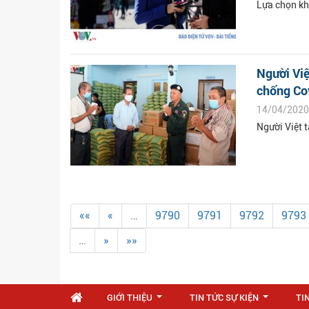
Lựa chọn kh
Người Việ
chống Co
14/04/2020
Người Việt 
««
«
…
9790
9791
9792
9793
…
»
»»
GIỚI THIỆU
TIN TỨC SỰ KIỆN
TI
...
...