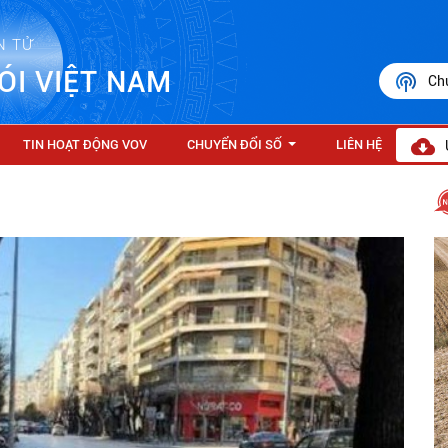
N TỬ
ÓI VIỆT NAM
Ch
TIN HOẠT ĐỘNG VOV
CHUYỂN ĐỔI SỐ
LIÊN HỆ
...