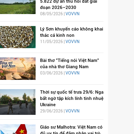
5.822 dự án thu hồi đất giai
đoạn 2026–2030
08/05/2026 |
VOVVN
Lý Sơn khuyến cáo không khai
thác cá kình non
11/05/2026 |
VOVVN
Bài thơ "Tiếng nói Việt Nam"
của nhà thơ Giang Nam
03/06/2026 |
VOVVN
Thời sự quốc tế trưa 29/6: Nga
bất ngờ tập kích lính tinh nhuệ
Ukraine
29/06/2026 |
VOVVN
Giáo sư Malhotra: Việt Nam có
đủ uy tín để đảm nhận vai trò