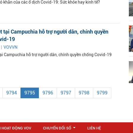
ó khăn của các ổ dịch Covid-19: Sức khỏe hay kinh tế?
t tại Campuchia hỗ trợ người dân, chính quyền
vid-19
 |
VOVVN
tại Campuchia hỗ trợ người dân, chính quyền chống Covid-19
9794
9795
9796
9797
9798
9799
N HOẠT ĐỘNG VOV
CHUYỂN ĐỔI SỐ
LIÊN HỆ
...