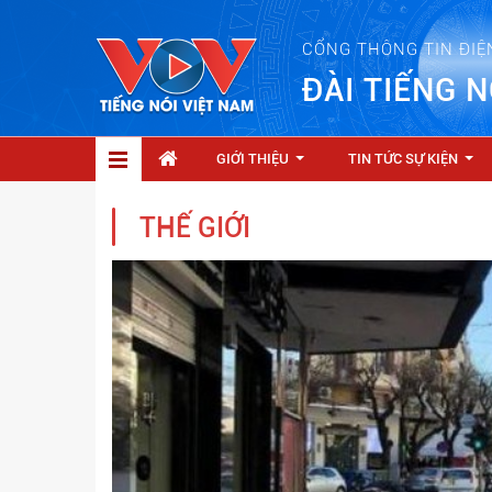
CỔNG THÔNG TIN ĐIỆ
ĐÀI TIẾNG N
GIỚI THIỆU
TIN TỨC SỰ KIỆN
...
...
THẾ GIỚI