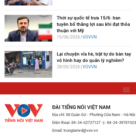
Thời sự quốc tế trưa 15/6: Iran
tuyên bố thắng lợi sau khi đạt thỏa
thuận với Mỹ
15/06/2026 |
VOVVN
Lại chuyện vỉa hè, trật tự do bàn tay
vô hình hay do quản lý nghiêm?
28/05/2026 |
VOVVN
Togg
navi
ĐÀI TIẾNG NÓI VIỆT NAM
Địa chỉ: 58 Quán Sứ - Phường Cửa Nam - Hà Nội
Điện thoại: 84-24-62727127 -|- 84-24-39781923
Email: trungtamrd@vov.vn