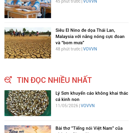
45 phút trước |
VOVVN
Siêu El Nino đe dọa Thái Lan,
Malaysia với nắng nóng cực đoan
và “bom mưa”
48 phút trước |
VOVVN
TIN ĐỌC NHIỀU NHẤT
Lý Sơn khuyến cáo không khai thác
cá kình non
11/05/2026 |
VOVVN
Bài thơ "Tiếng nói Việt Nam" của