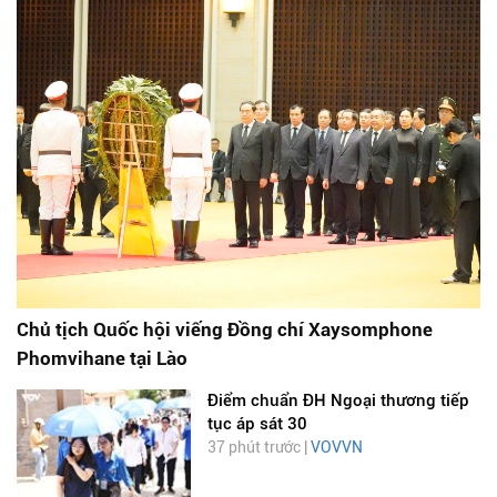
Chủ tịch Quốc hội viếng Đồng chí Xaysomphone
Phomvihane tại Lào
Điểm chuẩn ĐH Ngoại thương tiếp
tục áp sát 30
37 phút trước |
VOVVN