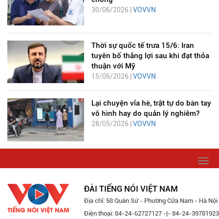
30/06/2026 |
VOVVN
Thời sự quốc tế trưa 15/6: Iran
tuyên bố thắng lợi sau khi đạt thỏa
thuận với Mỹ
15/06/2026 |
VOVVN
Lại chuyện vỉa hè, trật tự do bàn tay
vô hình hay do quản lý nghiêm?
28/05/2026 |
VOVVN
Togg
navi
ĐÀI TIẾNG NÓI VIỆT NAM
Địa chỉ: 58 Quán Sứ - Phường Cửa Nam - Hà Nội
Điện thoại: 84-24-62727127 -|- 84-24-39781923