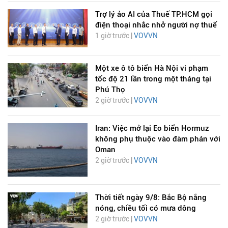
Trợ lý ảo AI của Thuế TP.HCM gọi
điện thoại nhắc nhở người nợ thuế
1 giờ trước |
VOVVN
Một xe ô tô biển Hà Nội vi phạm
tốc độ 21 lần trong một tháng tại
Phú Thọ
2 giờ trước |
VOVVN
Iran: Việc mở lại Eo biển Hormuz
không phụ thuộc vào đàm phán với
Oman
2 giờ trước |
VOVVN
Thời tiết ngày 9/8: Bắc Bộ nắng
nóng, chiều tối có mưa dông
2 giờ trước |
VOVVN