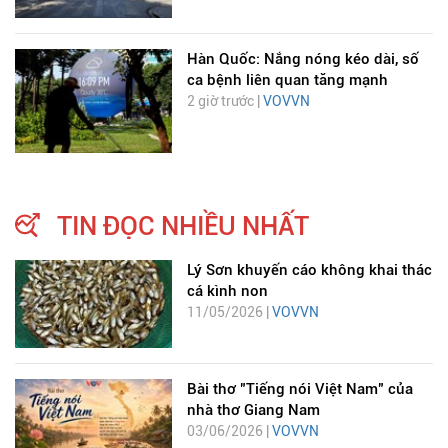
Hàn Quốc: Nắng nóng kéo dài, số
ca bệnh liên quan tăng mạnh
2 giờ trước |
VOVVN
TIN ĐỌC NHIỀU NHẤT
Lý Sơn khuyến cáo không khai thác
cá kình non
11/05/2026 |
VOVVN
Bài thơ "Tiếng nói Việt Nam" của
nhà thơ Giang Nam
03/06/2026 |
VOVVN