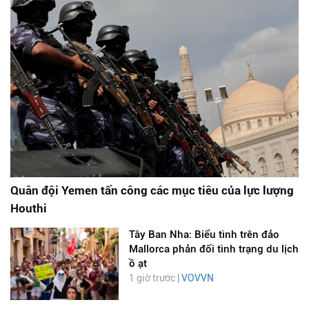
Quân đội Yemen tấn công các mục tiêu của lực lượng
Houthi
Tây Ban Nha: Biểu tình trên đảo
Mallorca phản đối tình trạng du lịch
ồ ạt
1 giờ trước |
VOVVN