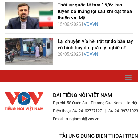
Thời sự quốc tế trưa 15/6: Iran
tuyên bố thắng lợi sau khi đạt thỏa
thuận với Mỹ
15/06/2026 |
VOVVN
Lại chuyện vỉa hè, trật tự do bàn tay
vô hình hay do quản lý nghiêm?
28/05/2026 |
VOVVN
Togg
navi
ĐÀI TIẾNG NÓI VIỆT NAM
Địa chỉ: 58 Quán Sứ - Phường Cửa Nam - Hà Nội
Điện thoại: 84-24-62727127 -|- 84-24-39781923
Email: trungtamrd@vov.vn
TẢI ỨNG DỤNG ĐIỆN THOẠI TRÊN