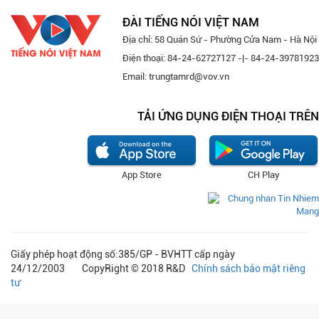
ĐÀI TIẾNG NÓI VIỆT NAM
Địa chỉ: 58 Quán Sứ - Phường Cửa Nam - Hà Nội
Điện thoại: 84-24-62727127 -|- 84-24-39781923
Email: trungtamrd@vov.vn
TẢI ỨNG DỤNG ĐIỆN THOẠI TRÊN
App Store
CH Play
Giấy phép hoạt động số:385/GP - BVHTT cấp ngày
24/12/2003 CopyRight © 2018 R&D
Chính sách bảo mật riêng
tư