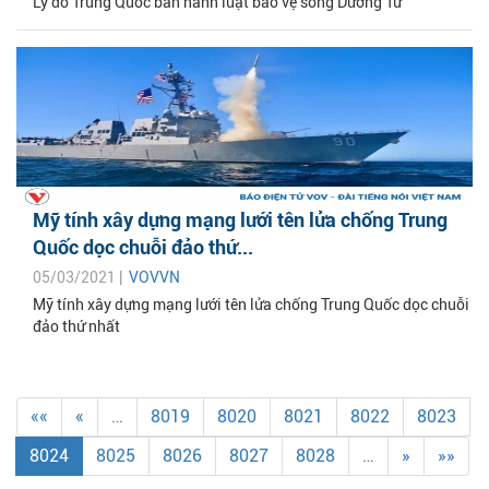
Lý do Trung Quốc ban hành luật bảo vệ sông Dương Tử
Mỹ tính xây dựng mạng lưới tên lửa chống Trung
Quốc dọc chuỗi đảo thứ...
05/03/2021 |
VOVVN
Mỹ tính xây dựng mạng lưới tên lửa chống Trung Quốc dọc chuỗi
đảo thứ nhất
««
«
…
8019
8020
8021
8022
8023
8024
8025
8026
8027
8028
…
»
»»