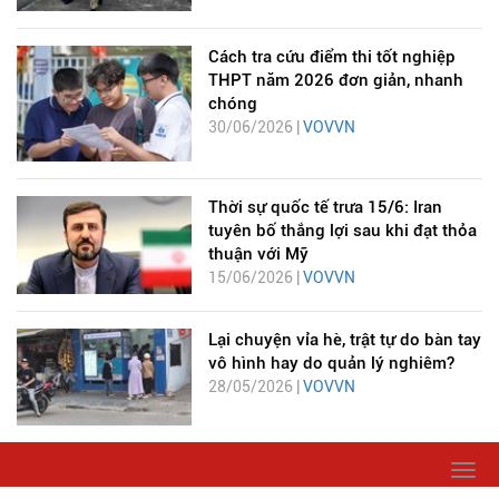
Cách tra cứu điểm thi tốt nghiệp
THPT năm 2026 đơn giản, nhanh
chóng
30/06/2026 |
VOVVN
Thời sự quốc tế trưa 15/6: Iran
tuyên bố thắng lợi sau khi đạt thỏa
thuận với Mỹ
15/06/2026 |
VOVVN
Lại chuyện vỉa hè, trật tự do bàn tay
vô hình hay do quản lý nghiêm?
28/05/2026 |
VOVVN
Togg
navi