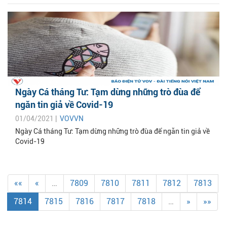
Ngày Cá tháng Tư: Tạm dừng những trò đùa để
ngăn tin giả về Covid-19
01/04/2021 |
VOVVN
Ngày Cá tháng Tư: Tạm dừng những trò đùa để ngăn tin giả về
Covid-19
««
«
…
7809
7810
7811
7812
7813
7814
7815
7816
7817
7818
…
»
»»