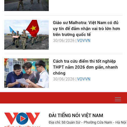
Giáo sư Malhotra: Việt Nam có đủ
uy tín để đảm nhận vai trò lớn hơn
trên trường quốc tế
30/06/2026 |
VOVVN
Cách tra cứu điểm thi tốt nghiệp
THPT năm 2026 đơn giản, nhanh
chóng
30/06/2026 |
VOVVN
Togg
navi
ĐÀI TIẾNG NÓI VIỆT NAM
Địa chỉ: 58 Quán Sứ - Phường Cửa Nam - Hà Nội