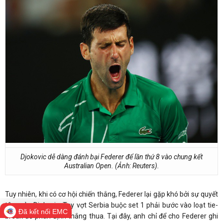
Djokovic dễ dàng đánh bại Federer để lần thứ 8 vào chung kết
Australian Open. (Ảnh: Reuters).
Tuy nhiên, khi có cơ hội chiến thắng, Federer lại gặp khó bởi sự quyết
tâm của Djokovic. Tay vợt Serbia buộc set 1 phải bước vào loạt tie-
Đã kết nối EMC
break để phân định thắng thua. Tại đây, anh chỉ để cho Federer ghi