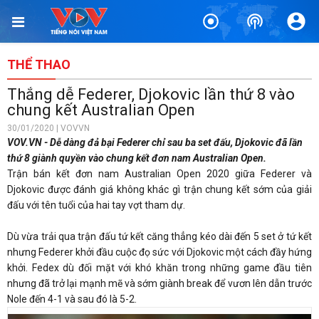
THỂ THAO
Thắng dễ Federer, Djokovic lần thứ 8 vào
chung kết Australian Open
30/01/2020 | VOVVN
VOV.VN - Dễ dàng đả bại Federer chỉ sau ba set đấu, Djokovic đã lần
thứ 8 giành quyền vào chung kết đơn nam Australian Open.
Trận bán kết đơn nam Australian Open 2020 giữa Federer và
Djokovic được đánh giá không khác gì trận chung kết sớm của giải
đấu với tên tuổi của hai tay vợt tham dự.
Dù vừa trải qua trận đấu tứ kết căng thẳng kéo dài đến 5 set ở tứ kết
nhưng Federer khởi đầu cuộc đọ sức với Djokovic một cách đầy hứng
khởi. Fedex dù đối mặt với khó khăn trong những game đầu tiên
nhưng đã trở lại mạnh mẽ và sớm giành break để vươn lên dẫn trước
Nole đến 4-1 và sau đó là 5-2.