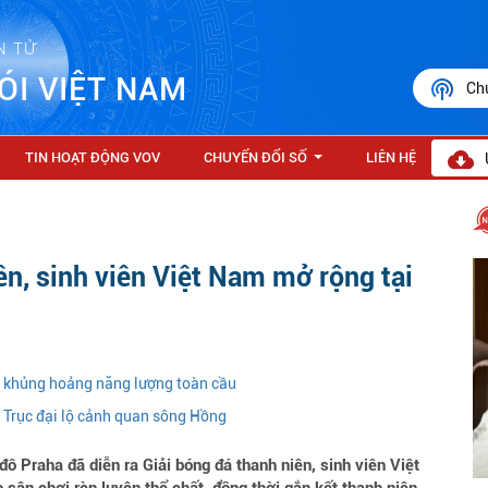
N TỬ
ÓI VIỆT NAM
Ch
TIN HOẠT ĐỘNG VOV
CHUYỂN ĐỔI SỐ
LIÊN HỆ
...
ên, sinh viên Việt Nam mở rộng tại
m khủng hoảng năng lượng toàn cầu
n Trục đại lộ cảnh quan sông Hồng
ô Praha đã diễn ra Giải bóng đá thanh niên, sinh viên Việt