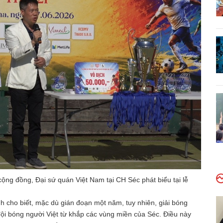
g đồng, Đại sứ quán Việt Nam tại CH Séc phát biểu tại lễ
 cho biết, mặc dù gián đoạn một năm, tuy nhiên, giải bóng
đội bóng người Việt từ khắp các vùng miền của Séc. Điều này