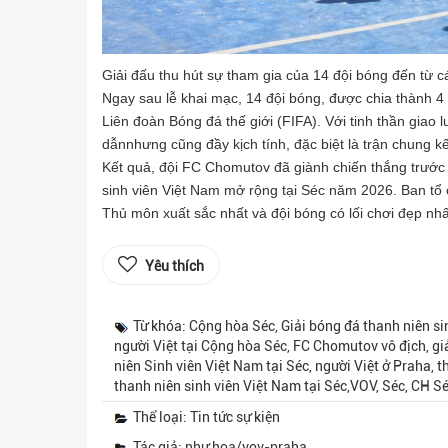
Giải đấu thu hút sự tham gia của 14 đội bóng đến từ c
Ngay sau lễ khai mạc, 14 đội bóng, được chia thành 4 
Liên đoàn Bóng đá thế giới (FIFA). Với tinh thần giao l
dẫnnhưng cũng đầy kịch tính, đặc biệt là trận chung k
Kết quả, đội FC Chomutov đã giành chiến thắng trước đ
sinh viên Việt Nam mở rộng tại Séc năm 2026. Ban tổ c
Thủ môn xuất sắc nhất và đội bóng có lối chơi đẹp nhất
Yêu thích
Từ khóa: Cộng hòa Séc, Giải bóng đá thanh niên sin
người Việt tại Cộng hòa Séc, FC Chomutov vô địch, gi
niên Sinh viên Việt Nam tại Séc, người Việt ở Praha, 
thanh niên sinh viên Việt Nam tại Séc,VOV, Séc, CH S
Thể loại: Tin tức sự kiện
Tác giả: như hoa/vov-praha