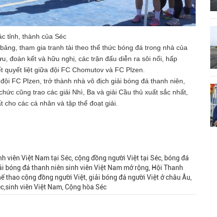
ác tỉnh, thành của Séc
bảng, tham gia tranh tài theo thể thức bóng đá trong nhà của
ưu, đoàn kết và hữu nghị, các trận đấu diễn ra sôi nổi, hấp
ết quyết liệt giữa đội FC Chomutov và FC Plzen.
ội FC Plzen, trở thành nhà vô địch giải bóng đá thanh niên,
hức cũng trao các giải Nhì, Ba và giải Cầu thủ xuất sắc nhất,
 cho các cá nhân và tập thể đoạt giải.
h viên Việt Nam tại Séc, cộng đồng người Việt tại Séc, bóng đá
ải bóng đá thanh niên sinh viên Việt Nam mở rộng, Hội Thanh
thể thao cộng đồng người Việt, giải bóng đá người Việt ở châu Âu,
éc,sinh viên Việt Nam, Cộng hòa Séc