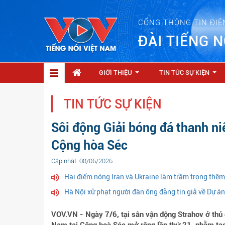
CỔNG THÔNG TIN ĐIỆ
ĐÀI TIẾNG N
GIỚI THIỆU
TIN TỨC SỰ KIỆN
...
...
TIN TỨC SỰ KIỆN
Sôi động Giải bóng đá thanh ni
Cộng hòa Séc
Cập nhật: 08/06/2026
Hai điểm nóng Iran và Ukraine làm trầm trọng thê
Hà Nội xử phạt người đàn ông đăng tin giả về Dự á
VOV.VN - Ngày 7/6, tại sân vận động Strahov ở thủ đ