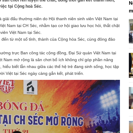
sân chơi rèn luyện thể chất, đồng thời gắn kết thanh niên,
N
việc tại Cộng hoà Séc.
m
 giải đấu thường niên do Hội thanh niên sinh viên Việt Nam tại
iệt Nam tại CH Séc, nhằm tạo cơ hội giao lưu học hỏi, thắt chặt
viên Việt Nam tại Séc.
g đến từ một số tỉnh, thành của Cộng hòa Séc, cùng đông đảo
hường trực Ban công tác cộng đồng, Đại Sứ quán Việt Nam tại
Việt Nam mở rộng là sân chơi bổ ích không chỉ góp phần nâng
hiểu biết lẫn nhau giữa các thế hệ trẻ đang sinh sống, học tập
 Việt tại Séc ngày càng gắn kết, phát triển.