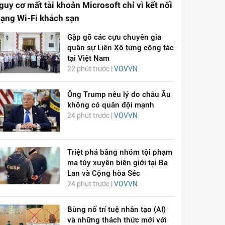
guy cơ mất tài khoản Microsoft chỉ vì kết nối
ạng Wi-Fi khách sạn
Gặp gỡ các cựu chuyên gia
quân sự Liên Xô từng công tác
tại Việt Nam
22 phút trước |
VOVVN
Ông Trump nêu lý do châu Âu
không có quân đội mạnh
24 phút trước |
VOVVN
Triệt phá băng nhóm tội phạm
ma túy xuyên biên giới tại Ba
Lan và Cộng hòa Séc
24 phút trước |
VOVVN
Bùng nổ trí tuệ nhân tạo (AI)
và những thách thức mới với