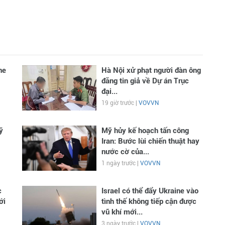
ne
Hà Nội xử phạt người đàn ông
đăng tin giả về Dự án Trục
đại...
19 giờ trước |
VOVVN
ỹ
Mỹ hủy kế hoạch tấn công
Iran: Bước lùi chiến thuật hay
nước cờ của...
1 ngày trước |
VOVVN
c
Israel có thể đẩy Ukraine vào
ới
tình thế không tiếp cận được
vũ khí mới...
3 ngày trước |
VOVVN