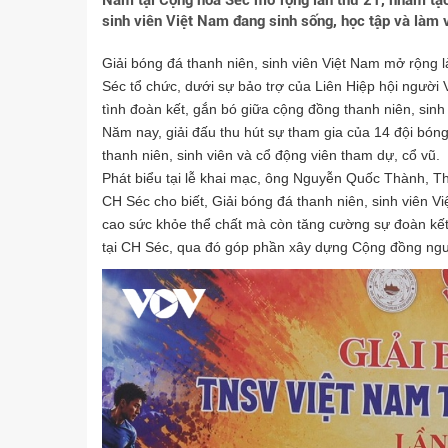
Nam tại Cộng hoà Séc mở rộng lần thứ 21, nhằm tạo 
sinh viên Việt Nam đang sinh sống, học tập và làm 
Giải bóng đá thanh niên, sinh viên Việt Nam mở rộng là
Séc tổ chức, dưới sự bảo trợ của Liên Hiệp hội người V
tình đoàn kết, gắn bó giữa cộng đồng thanh niên, sinh 
Năm nay, giải đấu thu hút sự tham gia của 14 đội bón
thanh niên, sinh viên và cổ động viên tham dự, cổ vũ.
Phát biểu tại lễ khai mạc, ông Nguyễn Quốc Thành, T
CH Séc cho biết, Giải bóng đá thanh niên, sinh viên 
cao sức khỏe thể chất mà còn tăng cường sự đoàn kết, 
tại CH Séc, qua đó góp phần xây dựng Cộng đồng người