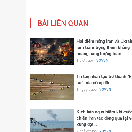
BÀI LIÊN QUAN
Hai điểm nóng Iran và Ukrai
làm trầm trọng thêm khủng
hoảng năng lượng toàn...
1 giờ trước |
VOVVN
Trí tuệ nhân tạo trở thành "k
sư" của nông dân
1 ngày trước |
VOVVN
Kịch bản nguy hiểm khi cuộ
chiến Iran tác động qua lại v
xung đột...
2 ngày trước |
VOVVN