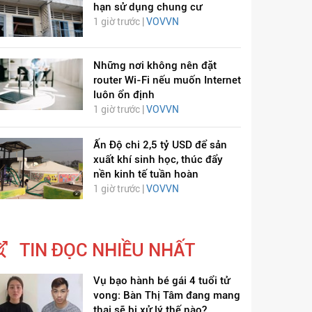
hạn sử dụng chung cư
1 giờ trước |
VOVVN
Những nơi không nên đặt
router Wi-Fi nếu muốn Internet
luôn ổn định
1 giờ trước |
VOVVN
Ấn Độ chi 2,5 tỷ USD để sản
xuất khí sinh học, thúc đẩy
nền kinh tế tuần hoàn
1 giờ trước |
VOVVN
TIN ĐỌC NHIỀU NHẤT
Vụ bạo hành bé gái 4 tuổi tử
vong: Bàn Thị Tâm đang mang
thai sẽ bị xử lý thế nào?