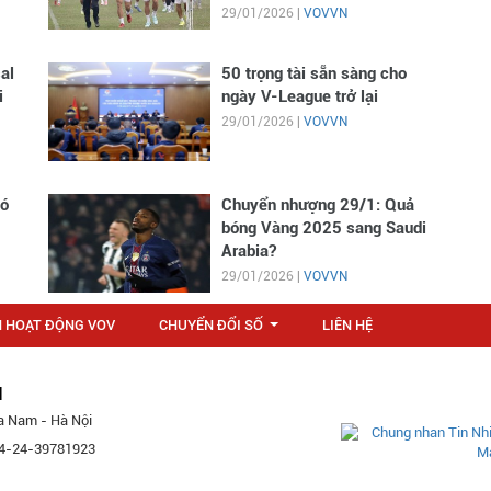
29/01/2026 |
VOVVN
al
50 trọng tài sẵn sàng cho
i
ngày V-League trở lại
29/01/2026 |
VOVVN
có
Chuyển nhượng 29/1: Quả
bóng Vàng 2025 sang Saudi
Arabia?
29/01/2026 |
VOVVN
N HOẠT ĐỘNG VOV
CHUYỂN ĐỔI SỐ
LIÊN HỆ
...
M
a Nam - Hà Nội
 84-24-39781923