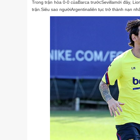
Trong trận hòa 0-0 củaBarca trướcSevillamới đây, Lion
trận.Siêu sao ngườiArgentinaliên tục trở thành nạn n