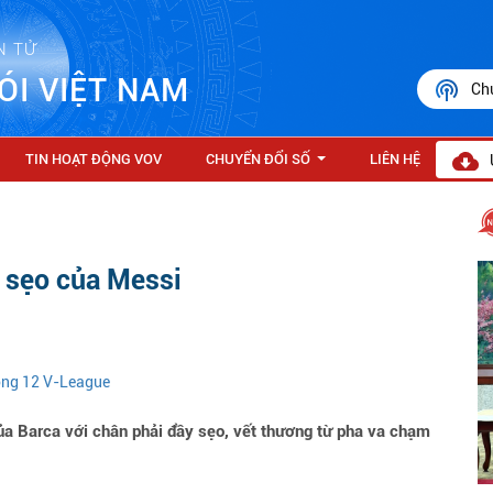
N TỬ
ÓI VIỆT NAM
Ch
TIN HOẠT ĐỘNG VOV
CHUYỂN ĐỔI SỐ
LIÊN HỆ
...
y sẹo của Messi
vòng 12 V-League
ủa Barca với chân phải đầy sẹo, vết thương từ pha va chạm