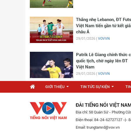
Thắng nhẹ Lebanon, ĐT Futs
Việt Nam tiến gần tứ kết giả
châu Á
29/01/2026 |
VOVVN
Patrik Lê Giang chính thức 
quốc tịch, chờ ngày lên ĐT
Việt Nam
29/01/2026 |
VOVVN
GIỚI THIỆU
TIN TỨC SỰ KIỆN
TI
...
...
ĐÀI TIẾNG NÓI VIỆT NA
Địa chỉ: 58 Quán Sứ - Phường Cử
Điện thoại: 84-24-62727127 -|-
Email: trungtamrd@vov.vn