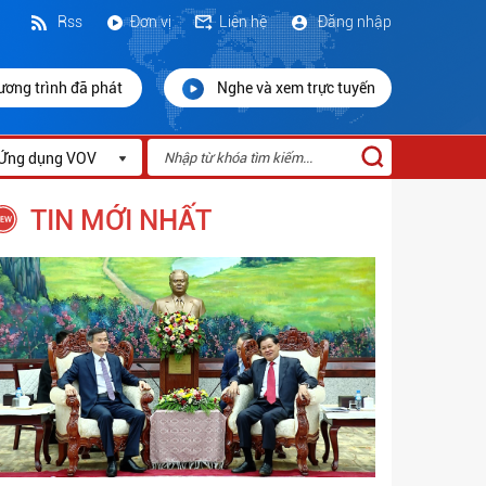
Rss
Đơn vị
Liên hệ
Đăng nhập
ương trình đã phát
Nghe và xem trực tuyến
Ứng dụng VOV
TIN MỚI NHẤT