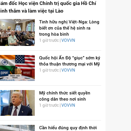
iám đốc Học viện Chính trị quốc gia Hồ Chí
inh thăm và làm việc tại Lào
Tình hữu nghị Việt-Nga: Lòng
biết ơn của thế hệ sinh ra
trong hòa bình
1 giờ trước |
VOVVN
Quốc hội Ấn Độ “giục” sớm ký
thỏa thuận thương mại với Mỹ
1 giờ trước |
VOVVN
Mỹ chính thức siết quyền
công dân theo nơi sinh
1 giờ trước |
VOVVN
Cần hiểu đúng quy định thời