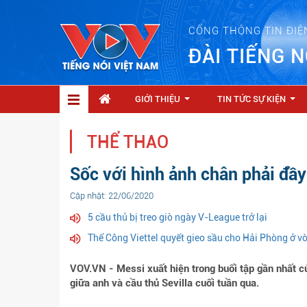
CỔNG THÔNG TIN ĐIỆ
ĐÀI TIẾNG N
GIỚI THIỆU
TIN TỨC SỰ KIỆN
...
...
THỂ THAO
Sốc với hình ảnh chân phải đầ
Cập nhật: 22/06/2020
5 cầu thủ bị treo giò ngày V-League trở lại
Thể Công Viettel quyết gieo sầu cho Hải Phòng ở 
VOV.VN - Messi xuất hiện trong buổi tập gần nhất c
giữa anh và cầu thủ Sevilla cuối tuần qua.