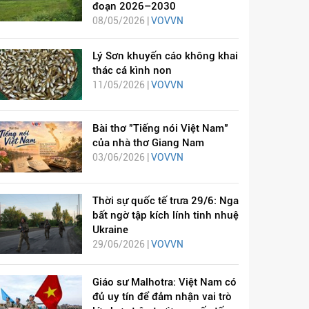
đoạn 2026–2030
08/05/2026 |
VOVVN
Lý Sơn khuyến cáo không khai
thác cá kình non
11/05/2026 |
VOVVN
Bài thơ "Tiếng nói Việt Nam"
của nhà thơ Giang Nam
03/06/2026 |
VOVVN
Thời sự quốc tế trưa 29/6: Nga
bất ngờ tập kích lính tinh nhuệ
Ukraine
29/06/2026 |
VOVVN
Giáo sư Malhotra: Việt Nam có
đủ uy tín để đảm nhận vai trò