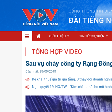
CỔNG THÔNG TIN ĐIỆ
ĐÀI TIẾNG N
GIỚI THIỆU
TIN TỨC SỰ KIỆN
...
...
TỔNG HỢP VIDEO
Sau vụ cháy công ty Rạng Đông
Cập nhật: 25/09/2019
Kê khai thuế giá trị gia tăng: 3 thay đổi doanh ngh
Nghị quyết 19-NQ/TW - "Kim chỉ nam" cho mô hình 