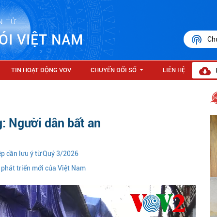
N TỬ
ÓI VIỆT NAM
Ch
TIN HOẠT ĐỘNG VOV
CHUYỂN ĐỔI SỐ
LIÊN HỆ
...
: Người dân bất an
iệp cần lưu ý từ Quý 3/2026
phát triển mới của Việt Nam