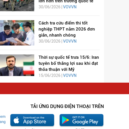
lớn hơn trên trường quốc tế
30/06/2026 |
VOVVN
Cách tra cứu điểm thi tốt
nghiệp THPT năm 2026 đơn
giản, nhanh chóng
30/06/2026 |
VOVVN
Thời sự quốc tế trưa 15/6: Iran
tuyên bố thắng lợi sau khi đạt
thỏa thuận với Mỹ
15/06/2026 |
VOVVN
TẢI ỨNG DỤNG ĐIỆN THOẠI TRÊN