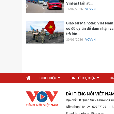
VinFast lấn át...
16/07/2026 |
VOVVN
Giáo sư Malhotra: Việt Nam
có đủ uy tín để đảm nhận va
trò lớn...
30/06/2026 |
VOVVN
GIỚI THIỆU
TIN TỨC SỰ KIỆN
TI
...
...
ĐÀI TIẾNG NÓI VIỆT NA
Địa chỉ: 58 Quán Sứ - Phường Cử
Điện thoại: 84-24-62727127 -|-
Email: trungtamrd@vov.vn