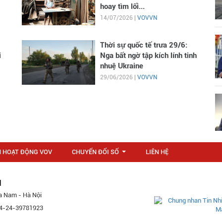
hoay tìm lối...
14/07/2026 |
VOVVN
Thời sự quốc tế trưa 29/6:
i
Nga bất ngờ tập kích lính tinh
nhuệ Ukraine
29/06/2026 |
VOVVN
N HOẠT ĐỘNG VOV
CHUYỂN ĐỔI SỐ
LIÊN HỆ
...
M
a Nam - Hà Nội
 84-24-39781923