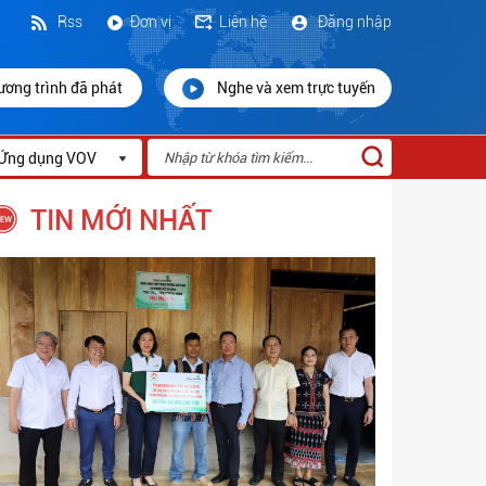
Rss
Đơn vị
Liên hệ
Đăng nhập
ương trình đã phát
Nghe và xem trực tuyến
Ứng dụng VOV
TIN MỚI NHẤT