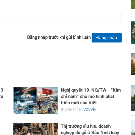
Đăng nhập trước khi gửi bình luận
Đăng nhập
 3
Nghị quyết 19-NQ/TW - "Kim
ưu
chỉ nam" cho mô hình phát
triển mới của Việt...
01/08/2026 |
VOVVN
Thị trường đìu hiu, doanh
nghiệp đồ gỗ ở Bắc Ninh loay