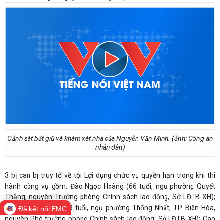
Cảnh sát bắt giữ và khám xét nhà của Nguyễn Văn Minh. (ảnh: Công an
nhân dân)
3 bị can bị truy tố về tội Lợi dụng chức vụ quyền hạn trong khi thi
hành công vụ gồm: Đào Ngọc Hoàng (66 tuổi, ngụ phường Quyết
Thắng, nguyên Trưởng phòng Chính sách lao động, Sở LĐTB-XH);
Khương Thái Học (63 tuổi, ngụ phường Thống Nhất, TP Biên Hòa,
Đã kết nối EMC
nguyên Phó trưởng phòng Chính sách lao động, Sở LĐTB-XH); Cao