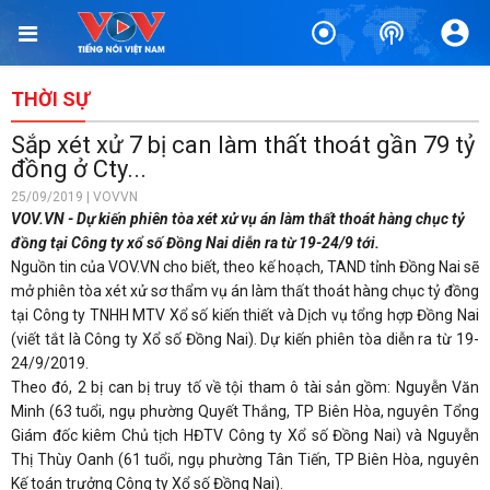
THỜI SỰ
Sắp xét xử 7 bị can làm thất thoát gần 79 tỷ
đồng ở Cty...
25/09/2019 | VOVVN
VOV.VN - Dự kiến phiên tòa xét xử vụ án làm thất thoát hàng chục tỷ
đồng tại Công ty xổ số Đồng Nai diễn ra từ 19-24/9 tới.
Nguồn tin của VOV.VN cho biết, theo kế hoạch, TAND tỉnh Đồng Nai sẽ
mở phiên tòa xét xử sơ thẩm vụ án làm thất thoát hàng chục tỷ đồng
tại Công ty TNHH MTV Xổ số kiến thiết và Dịch vụ tổng hợp Đồng Nai
(viết tắt là Công ty Xổ số Đồng Nai). Dự kiến phiên tòa diễn ra từ 19-
24/9/2019.
Theo đó, 2 bị can bị truy tố về tội tham ô tài sản gồm: Nguyễn Văn
Minh (63 tuổi, ngụ phường Quyết Thắng, TP Biên Hòa, nguyên Tổng
Giám đốc kiêm Chủ tịch HĐTV Công ty Xổ số Đồng Nai) và Nguyễn
Thị Thùy Oanh (61 tuổi, ngụ phường Tân Tiến, TP Biên Hòa, nguyên
Kế toán trưởng Công ty Xổ số Đồng Nai).