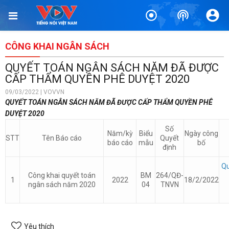
CÔNG KHAI NGÂN SÁCH
QUYẾT TOÁN NGÂN SÁCH NĂM ĐÃ ĐƯỢC
CẤP THẨM QUYỀN PHÊ DUYỆT 2020
09/03/2022 | VOVVN
QUYẾT TOÁN NGÂN SÁCH NĂM ĐÃ ĐƯỢC CẤP THẨM QUYỀN PHÊ
DUYỆT 2020
Số
Năm/kỳ
Biểu
Ngày công
STT
Tên Báo cáo
Quyết
báo cáo
mẫu
bố
định
Qu
Công khai quyết toán
BM
264/QĐ-
1
2022
18/2/2022
ngân sách năm 2020
04
TNVN
Yêu thích