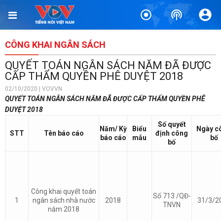
CÔNG KHAI NGÂN SÁCH
QUYẾT TOÁN NGÂN SÁCH NĂM ĐÃ ĐƯỢC
CẤP THẨM QUYỀN PHÊ DUYỆT 2018
02/10/2020 | VOVVN
QUYẾT TOÁN NGÂN SÁCH NĂM ĐÃ ĐƯỢC CẤP THẨM QUYỀN PHÊ
DUYỆT 2018
Số quyết
Năm/ Kỳ
Biểu
Ngày c
STT
Tên báo cáo
định công
báo cáo
mẫu
bố
bố
Công khai quyết toán
Số 713 /QĐ-
1
ngân sách nhà nước
2018
31/3/2
TNVN
năm 2018