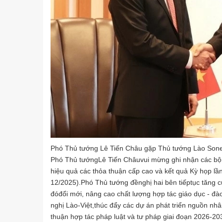
Phó Thủ tướng Lê Tiến Châu gặp Thủ tướng Lào Son
Phó Thủ tướngLê Tiến Châuvui mừng ghi nhận các bộ, 
hiệu quả các thỏa thuận cấp cao và kết quả Kỳ họp lầ
12/2025).Phó Thủ tướng đềnghị hai bên tiếptục tăng c
đóđổi mới, nâng cao chất lượng hợp tác giáo dục - đà
nghị Lào-Việt,thúc đẩy các dự án phát triển nguồn nhâ
thuận hợp tác pháp luật và tư pháp giai đoạn 2026-20