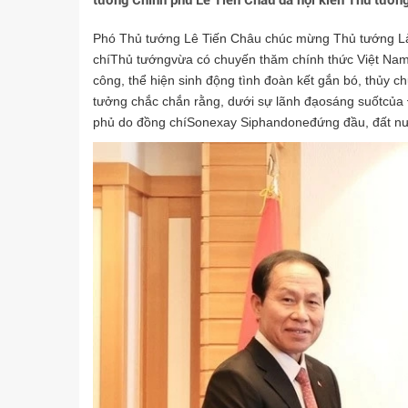
tướng Chính phủ Lê Tiến Châu đã hội kiến Thủ tướn
Phó Thủ tướng Lê Tiến Châu chúc mừng Thủ tướng Là
chíThủ tướngvừa có chuyến thăm chính thức Việt Nam
công, thể hiện sinh động tình đoàn kết gắn bó, thủy 
tưởng chắc chắn rằng, dưới sự lãnh đạosáng suốtcủ
phủ do đồng chíSonexay Siphandoneđứng đầu, đất nước