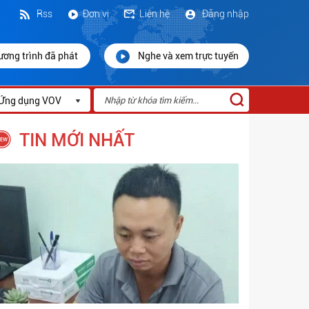
Rss
Đơn vị
Liên hệ
Đăng nhập
ương trình đã phát
Nghe và xem trực tuyến
Ứng dụng VOV
TIN MỚI NHẤT