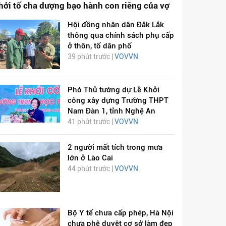
hởi tố cha dượng bạo hành con riêng của vợ
Hội đồng nhân dân Đắk Lắk
thông qua chính sách phụ cấp
ở thôn, tổ dân phố
39 phút trước |
VOVVN
Phó Thủ tướng dự Lễ Khởi
công xây dựng Trường THPT
Nam Đàn 1, tỉnh Nghệ An
41 phút trước |
VOVVN
2 người mất tích trong mưa
lớn ở Lào Cai
44 phút trước |
VOVVN
Bộ Y tế chưa cấp phép, Hà Nội
chưa phê duyệt cơ sở làm đẹp