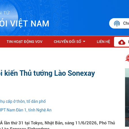
N TỬ
ÓI VIỆT NAM
Ch
TIN HOẠT ĐỘNG VOV
CHUYỂN ĐỔI SỐ
LIÊN HỆ
...
i kiến Thủ tướng Lào Sonexay
hụ cấp ở thôn, tổ dân phố
HPT Nam Đàn 1, tỉnh Nghệ An
Á lần thứ 31 tại Tokyo, Nhật Bản, sáng 11/6/2026, Phó Thủ