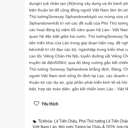
dụngtrí tuệ nhân tạo (AI)trong xây dựng và thi hành p
kiện thuận lợi để cộng đồng người Việt Nam làm ăn,sin
Thủ tướngSonexay Siphandonebàytỏ vui mừng vừa có
Siphandonenhất trí với các đề xuất của Phó Thủ tướng
các hoạt động kỷ niệm 65 năm quan hệ Lào– Việt Nam, n
quan hệ đặc biệt giữa hai nước. Thủ tướngSonexay Sip
tiên triển khai của Lào trong giai đoạn hiện nay, đề ng
bênnhất trí chỉ đạo các bộ, ngànhtập trung triển kha
cao tốc Viêng Chăn-Hà Nội, tuyến đường sắt Viêng 
truyền tải điện500kV, qua đó tăng cường gắn kết chiến 
Thủ tướng Sonexay Siphandone khẳng định, Đảng, Chí
người Việt Nam sinh sống ổn định tại Lào, các doanh n
thuận lợi các dự án, góp phần phát triển kinh tế-xã hộ
biệt, hợp tác toàn diện, gắn kết chiến lược Lào - Việt 
Yêu thích
Từ khóa: Lê Tiến Châu, Phó Thủ tướng Lê Tiến Ch
Việt Nam Lào, Hội nghị Tương lai Châu Á 2026, hợp tá