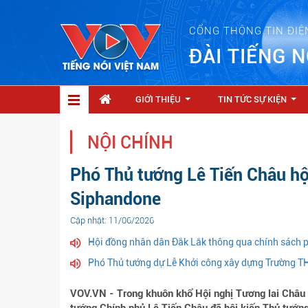
CỔNG THÔNG TIN ĐIỆ
ĐÀI TIẾNG N
GIỚI THIỆU
TIN TỨC SỰ KIỆN
...
...
NỘI CHÍNH
Phó Thủ tướng Lê Tiến Châu hộ
Siphandone
Cập nhật: 11/06/2026
Hội đồng nhân dân Đắk Lắk thông qua chính sách p
Phó Thủ tướng dự Lễ Khởi công xây dựng Trường T
VOV.VN - Trong khuôn khổ Hội nghị Tương lai Châu 