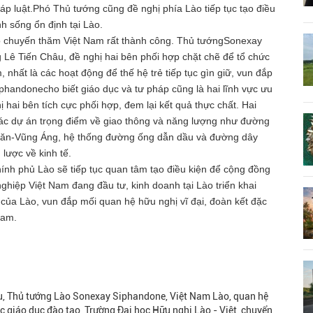
háp luật.Phó Thủ tướng cũng đề nghị phía Lào tiếp tục tạo điều
h sống ổn định tại Lào.
 chuyến thăm Việt Nam rất thành công. Thủ tướngSonexay
 Lê Tiến Châu, đề nghị hai bên phối hợp chặt chẽ để tổ chức
hất là các hoạt động để thế hệ trẻ tiếp tục gìn giữ, vun đắp
handonecho biết giáo dục và tư pháp cũng là hai lĩnh vực ưu
hị hai bên tích cực phối hợp, đem lại kết quả thực chất. Hai
i các dự án trọng điểm về giao thông và năng lượng như đường
Chăn-Vũng Áng, hệ thống đường ống dẫn dầu và đường dây
lược về kinh tế.
nh phủ Lào sẽ tiếp tục quan tâm tạo điều kiện để cộng đồng
ghiệp Việt Nam đang đầu tư, kinh doanh tại Lào triển khai
i của Lào, vun đắp mối quan hệ hữu nghị vĩ đại, đoàn kết đặc
Nam.
âu, Thủ tướng Lào Sonexay Siphandone, Việt Nam Lào, quan hệ
c giáo dục đào tạo, Trường Đại học Hữu nghị Lào - Việt, chuyển