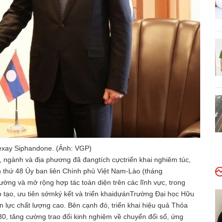
exay Siphandone. (Ảnh: VGP)
ngành và địa phương đã đangtích cựctriển khai nghiêm túc,
n thứ 48 Ủy ban liên Chính phủ Việt Nam-Lào (tháng
ường và mở rộng hợp tác toàn diện trên các lĩnh vực, trong
o tạo, ưu tiên sớmký kết và triển khaidựánTrường Đại học Hữu
n lực chất lượng cao. Bên cạnh đó, triển khai hiệu quả Thỏa
30, tăng cường trao đổi kinh nghiệm về chuyển đổi số, ứng