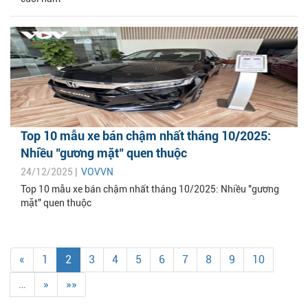
Top 10 mẫu xe bán chậm nhất tháng 10/2025:
Nhiều "gương mặt" quen thuộc
24/12/2025 |
VOVVN
Top 10 mẫu xe bán chậm nhất tháng 10/2025: Nhiều "gương
mặt" quen thuộc
«
1
2
3
4
5
6
7
8
9
10
…
»
»»