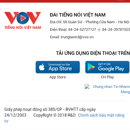
navi
ĐÀI TIẾNG NÓI VIỆT NAM
Địa chỉ: 58 Quán Sứ - Phường Cửa Nam - Hà Nội
Điện thoại: 84-24-62727127 -|- 84-24-39781923
Email: trungtamrd@vov.vn
TẢI ỨNG DỤNG ĐIỆN THOẠI TRÊN
App Store
CH Play
Giấy phép hoạt động số:385/GP - BVHTT cấp ngày
24/12/2003 CopyRight © 2018 R&D
Chính sách bảo mật riêng
tư