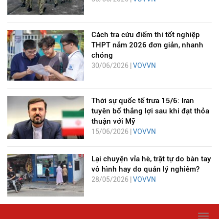
Cách tra cứu điểm thi tốt nghiệp
THPT năm 2026 đơn giản, nhanh
chóng
30/06/2026 |
VOVVN
Thời sự quốc tế trưa 15/6: Iran
tuyên bố thắng lợi sau khi đạt thỏa
thuận với Mỹ
15/06/2026 |
VOVVN
Lại chuyện vỉa hè, trật tự do bàn tay
vô hình hay do quản lý nghiêm?
28/05/2026 |
VOVVN
Togg