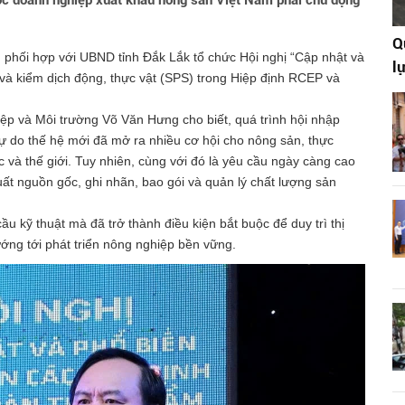
uộc doanh nghiệp xuất khẩu nông sản Việt Nam phải chủ động
Q
 phối hợp với UBND tỉnh Đắk Lắk tổ chức Hội nghị “Cập nhật và
l
 và kiểm dịch động, thực vật (SPS) trong Hiệp định RCEP và
ệp và Môi trường Võ Văn Hưng cho biết, quá trình hội nhập
tự do thế hệ mới đã mở ra nhiều cơ hội cho nông sản, thực
 và thế giới. Tuy nhiên, cùng với đó là yêu cầu ngày càng cao
uất nguồn gốc, ghi nhãn, bao gói và quản lý chất lượng sản
u kỹ thuật mà đã trở thành điều kiện bắt buộc để duy trì thị
ớng tới phát triển nông nghiệp bền vững.