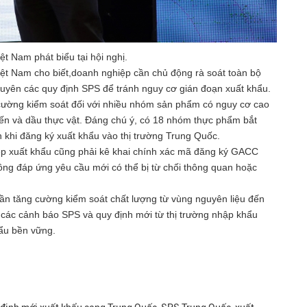
Nam phát biểu tại hội nghị.
 Nam cho biết,doanh nghiệp cần chủ động rà soát toàn bộ
xuyên các quy định SPS để tránh nguy cơ gián đoạn xuất khẩu.
g cường kiểm soát đối với nhiều nhóm sản phẩm có nguy cơ cao
ổ yến và dầu thực vật. Đáng chú ý, có 18 nhóm thực phẩm bắt
n khi đăng ký xuất khẩu vào thị trường Trung Quốc.
ệp xuất khẩu cũng phải kê khai chính xác mã đăng ký GACC
ông đáp ứng yêu cầu mới có thể bị từ chối thông quan hoặc
n tăng cường kiểm soát chất lượng từ vùng nguyên liệu đến
i các cảnh báo SPS và quy định mới từ thị trường nhập khẩu
hẩu bền vững.