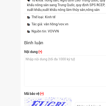
Từ khóa: nông sản, Nghị định 280 Trung Quốc, quy
khẩu nông sản sang Trung Quốc, quy định SPS RCEP, 
xuất khẩu,xuất khẩu nông lâm thủy sản,nông sản
Thể loại: Kinh tế
Tác giả: vân hồng/vov.vn
Nguồn tin: VOVVN
Bình luận
Nội dung
(*)
Mã bảo vệ
(*)