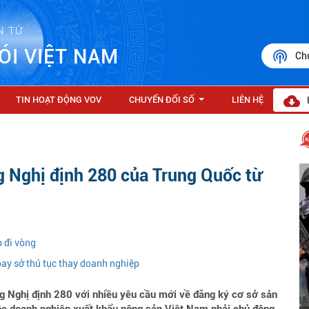
N TỬ
ÓI VIỆT NAM
Ch
TIN HOẠT ĐỘNG VOV
CHUYỂN ĐỔI SỐ
LIÊN HỆ
...
g Nghị định 280 của Trung Quốc từ
 đi vòng
ay sở thủ tục thay doanh nghiệp
 Nghị định 280 với nhiều yêu cầu mới về đăng ký cơ sở sản