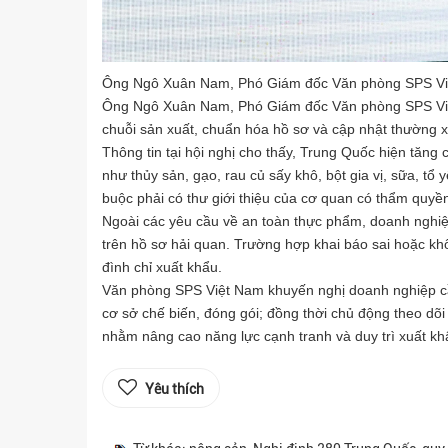
Ông Ngô Xuân Nam, Phó Giám đốc Văn phòng SPS Việt 
Ông Ngô Xuân Nam, Phó Giám đốc Văn phòng SPS Việt
chuỗi sản xuất, chuẩn hóa hồ sơ và cập nhật thường 
Thông tin tại hội nghị cho thấy, Trung Quốc hiện tăn
như thủy sản, gạo, rau củ sấy khô, bột gia vị, sữa, t
buộc phải có thư giới thiệu của cơ quan có thẩm quyề
Ngoài các yêu cầu về an toàn thực phẩm, doanh nghi
trên hồ sơ hải quan. Trường hợp khai báo sai hoặc kh
đình chỉ xuất khẩu.
Văn phòng SPS Việt Nam khuyến nghị doanh nghiệp cầ
cơ sở chế biến, đóng gói; đồng thời chủ động theo dõ
nhằm nâng cao năng lực cạnh tranh và duy trì xuất k
Yêu thích