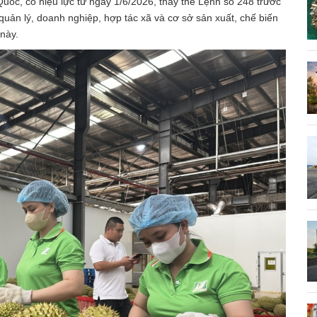
ốc, có hiệu lực từ ngày 1/6/2026, thay thế Lệnh số 248 trước
quản lý, doanh nghiệp, hợp tác xã và cơ sở sản xuất, chế biến
này.