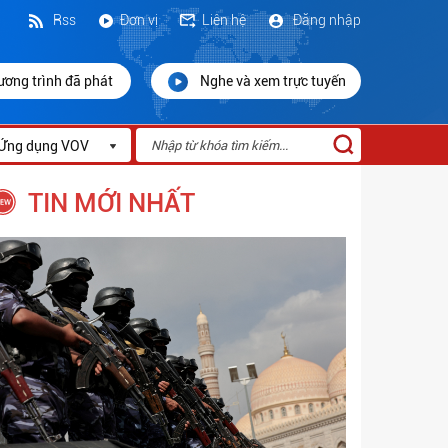
Rss
Đơn vị
Liên hệ
Đăng nhập
ương trình đã phát
Nghe và xem trực tuyến
Ứng dụng VOV
TIN MỚI NHẤT