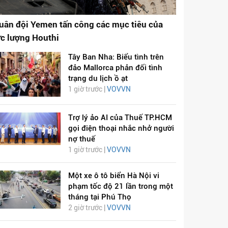
uân đội Yemen tấn công các mục tiêu của
ực lượng Houthi
Tây Ban Nha: Biểu tình trên
đảo Mallorca phản đối tình
trạng du lịch ồ ạt
1 giờ trước |
VOVVN
Trợ lý ảo AI của Thuế TP.HCM
gọi điện thoại nhắc nhở người
nợ thuế
1 giờ trước |
VOVVN
Một xe ô tô biển Hà Nội vi
phạm tốc độ 21 lần trong một
tháng tại Phú Thọ
2 giờ trước |
VOVVN