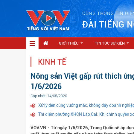
CỔNG THÔNG TIN ĐIỆ
ĐÀI TIẾNG N
GIỚI THIỆU
TIN TỨC SỰ KIỆN
...
...
KINH TẾ
Nông sản Việt gấp rút thích ứn
1/6/2026
Cập nhật: 14/05/2026
Xử lý đến cùng vướng mắc, không đẩy doanh nghiệp
Thí điểm phường XHCN Lào Cai: Khi chính quyền xo
VOV.VN - Từ ngày 1/6/2026, Trung Quốc sẽ áp dụng