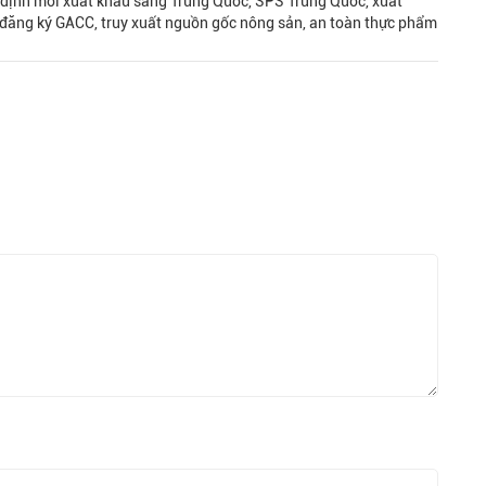
 định mới xuất khẩu sang Trung Quốc, SPS Trung Quốc, xuất
đăng ký GACC, truy xuất nguồn gốc nông sản, an toàn thực phẩm