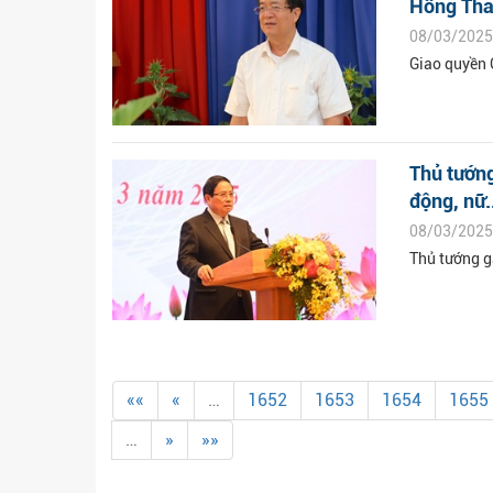
Hồng Th
08/03/2025
Giao quyền 
Thủ tướng
động, nữ.
08/03/2025
Thủ tướng g
««
«
…
1652
1653
1654
1655
…
»
»»