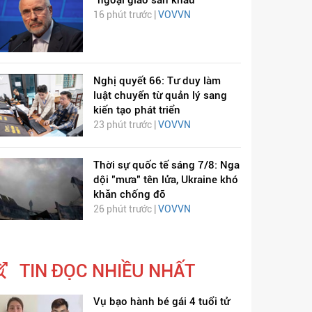
“ngoại giao sân khấu”
16 phút trước |
VOVVN
Nghị quyết 66: Tư duy làm
luật chuyển từ quản lý sang
kiến tạo phát triển
23 phút trước |
VOVVN
Thời sự quốc tế sáng 7/8: Nga
ỊCH VIÊM PHỔI COVID-
HÁT LÊN VIỆT NAM
dội "mưa" tên lửa, Ukraine khó
19
khăn chống đỡ
26 phút trước |
VOVVN
TIN ĐỌC NHIỀU NHẤT
Vụ bạo hành bé gái 4 tuổi tử