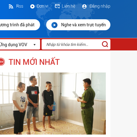
Rss
Đơn vị
Liên hệ
Đăng nhập
ương trình đã phát
Nghe và xem trực tuyến
Ứng dụng VOV
TIN MỚI NHẤT