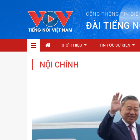
CỔNG THÔNG TIN ĐIỆ
ĐÀI TIẾNG N
GIỚI THIỆU
TIN TỨC SỰ KIỆN
...
...
NỘI CHÍNH