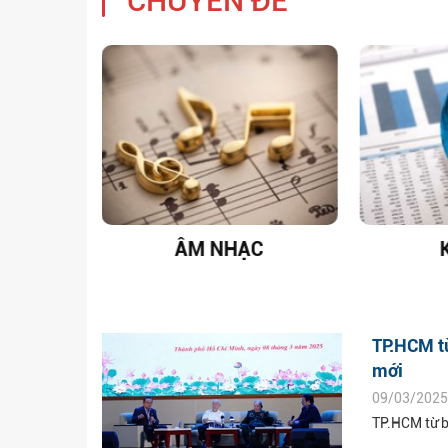
CHUYÊN ĐỀ
T NAM
ÂM NHẠC
TP.HCM t
mới
09/03/2025
TP.HCM từ b