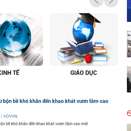
KINH TẾ
GIÁO DỤC
D
ừ bộn bề khó khăn đến khao khát vươn tầm cao
 |
VOVVN
ộn bề khó khăn đến khao khát vươn tầm cao mới