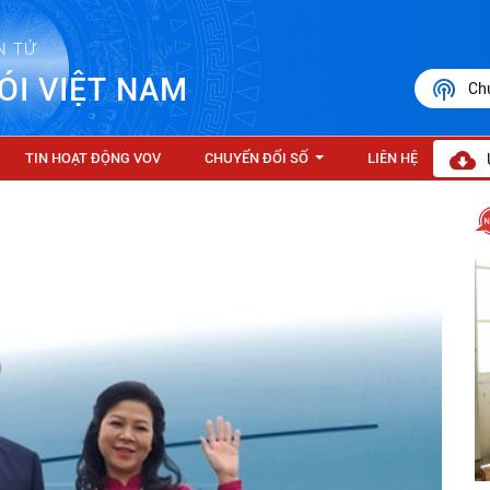
N TỬ
ÓI VIỆT NAM
Ch
TIN HOẠT ĐỘNG VOV
CHUYỂN ĐỔI SỐ
LIÊN HỆ
...