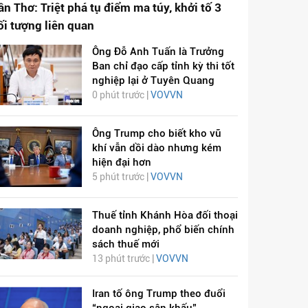
ần Thơ: Triệt phá tụ điểm ma túy, khởi tố 3
ối tượng liên quan
Ông Đỗ Anh Tuấn là Trưởng
Ban chỉ đạo cấp tỉnh kỳ thi tốt
nghiệp lại ở Tuyên Quang
0 phút trước |
VOVVN
Ông Trump cho biết kho vũ
khí vẫn dồi dào nhưng kém
hiện đại hơn
5 phút trước |
VOVVN
Thuế tỉnh Khánh Hòa đối thoại
doanh nghiệp, phổ biến chính
sách thuế mới
13 phút trước |
VOVVN
Iran tố ông Trump theo đuổi