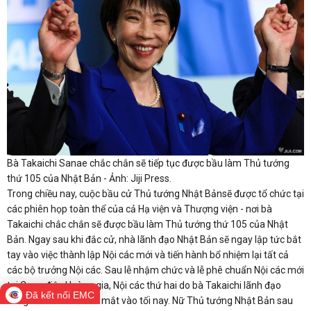
Bà Takaichi Sanae chắc chắn sẽ tiếp tục được bầu làm Thủ tướng
thứ 105 của Nhật Bản - Ảnh: Jiji Press.
Trong chiều nay, cuộc bầu cử Thủ tướng Nhật Bảnsẽ được tổ chức tại
các phiên họp toàn thể của cả Hạ viện và Thượng viện - nơi bà
Takaichi chắc chắn sẽ được bầu làm Thủ tướng thứ 105 của Nhật
Bản. Ngay sau khi đắc cử, nhà lãnh đạo Nhật Bản sẽ ngay lập tức bắt
tay vào việc thành lập Nội các mới và tiến hành bổ nhiệm lại tất cả
các bộ trưởng Nội các. Sau lễ nhậm chức và lễ phê chuẩn Nội các mới
tại Cung điện Hoàng gia, Nội các thứ hai do bà Takaichi lãnh đạo
Đã kết nối EMC
cũng ​​sẽ chính thức ra mắt vào tối nay. Nữ Thủ tướng Nhật Bản sau