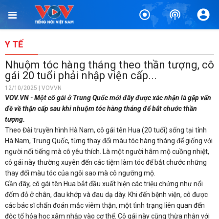
Y TẾ
Nhuộm tóc hàng tháng theo thần tượng, cô
gái 20 tuổi phải nhập viện cấp...
12/10/2025 | VOVVN
VOV.VN - Một cô gái ở Trung Quốc mới đây được xác nhận là gặp vấn
đề về thận cấp sau khi nhuộm tóc hàng tháng để bắt chước thần
tượng.
Theo Đài truyền hình Hà Nam, cô gái tên Hua (20 tuổi) sống tại tỉnh
Hà Nam, Trung Quốc, từng thay đổi màu tóc hàng tháng để giống với
người nổi tiếng mà cô yêu thích. Là một người hâm mộ cuồng nhiệt,
cô gái này thường xuyên đến các tiệm làm tóc để bắt chước những
thay đổi màu tóc của ngôi sao mà cô ngưỡng mộ.
Gần đây, cô gái tên Hua bắt đầu xuất hiện các triệu chứng như nổi
đốm đỏ ở chân, đau khớp và đau dạ dày. Khi đến bệnh viện, cô được
các bác sĩ chẩn đoán mắc viêm thận, một tình trạng liên quan đến
độc tố hóa học xâm nhập vào cơ thể. Cô gái này cũng thừa nhận với