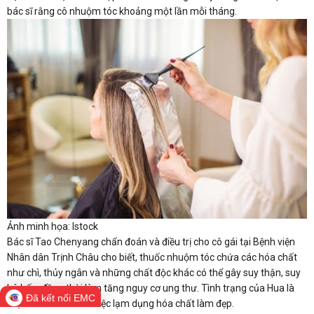
bác sĩ rằng cô nhuộm tóc khoảng một lần mỗi tháng.
Ảnh minh họa: Istock
Bác sĩ Tao Chenyang chẩn đoán và điều trị cho cô gái tại Bệnh viện
Nhân dân Trịnh Châu cho biết, thuốc nhuộm tóc chứa các hóa chất
như chì, thủy ngân và những chất độc khác có thể gây suy thận, suy
hô hấp, đồng thời làm tăng nguy cơ ung thư. Tình trạng của Hua là
Đã kết nối EMC
một lời cảnh báo về việc lạm dụng hóa chất làm đẹp.