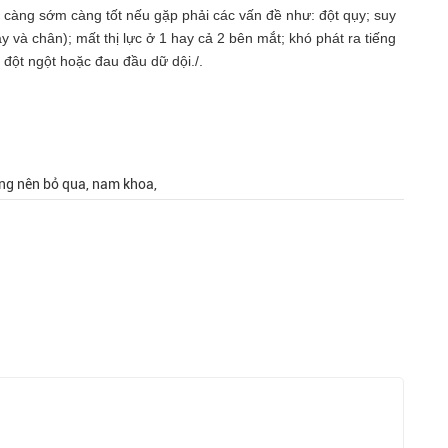
 càng sớm càng tốt nếu gặp phải các vấn đề như: đột qụy; suy
 và chân); mất thị lực ở 1 hay cả 2 bên mắt; khó phát ra tiếng
đột ngột hoặc đau đầu dữ dội./.
ông nên bỏ qua, nam khoa,