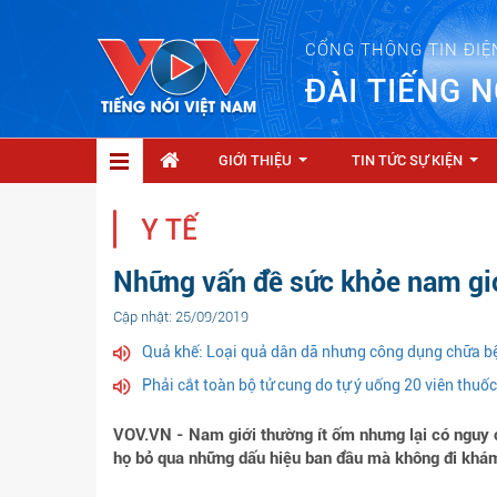
CỔNG THÔNG TIN ĐIỆ
ĐÀI TIẾNG N
GIỚI THIỆU
TIN TỨC SỰ KIỆN
...
...
Y TẾ
Những vấn đề sức khỏe nam gi
Cập nhật: 25/09/2019
Quả khế: Loại quả dân dã nhưng công dụng chữa b
Phải cắt toàn bộ tử cung do tự ý uống 20 viên thuố
VOV.VN - Nam giới thường ít ốm nhưng lại có nguy 
họ bỏ qua những dấu hiệu ban đầu mà không đi khá