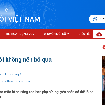
N TỬ
ÓI VIỆT NAM
Ch
TIN HOẠT ĐỘNG VOV
CHUYỂN ĐỔI SỐ
LIÊN HỆ
...
ới không nên bỏ qua
ệnh không ngờ
c phá thai mua online
cơ mắc bệnh nặng cao hơn phụ nữ, nguyên nhân có thể là do
m.