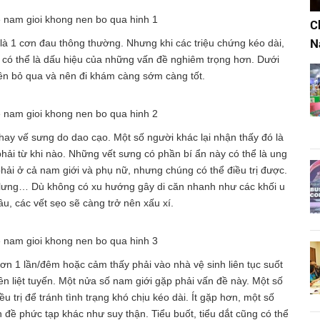
C
N
 là 1 cơn đau thông thường. Nhưng khi các triệu chứng kéo dài,
 đó có thể là dấu hiệu của những vấn đề nghiêm trọng hơn. Dưới
ên bỏ qua và nên đi khám càng sớm càng tốt.
hay vế sưng do dao cạo. Một số người khác lại nhận thấy đó là
ải từ khi nào. Những vết sưng có phần bí ẩn này có thể là ung
hải ở cả nam giới và phụ nữ, nhưng chúng có thể điều trị được.
ở lưng… Dù không có xu hướng gây di căn nhanh như các khối u
âu, các vết sẹo sẽ càng trở nên xấu xí.
ơn 1 lần/đêm hoặc cảm thấy phải vào nhà vệ sinh liên tục suốt
 tiền liệt tuyến. Một nửa số nam giới gặp phải vấn đề này. Một số
u trị để tránh tình trạng khó chịu kéo dài. Ít gặp hơn, một số
đề phức tạp khác như suy thận. Tiểu buốt, tiểu dắt cũng có thể