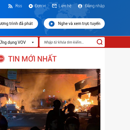
Rss
Đơn vị
Liên hệ
Đăng nhập
ương trình đã phát
Nghe và xem trực tuyến
Ứng dụng VOV
TIN MỚI NHẤT