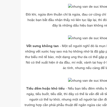
Đôi khi, ngứa đơn thuần chỉ là ngứa, đau cơ cũng chỉ
hoặc bạn bắt đầu nhận thấy nó liên tục lặp lại, thì
đây là những dấu hiệu bạn không n
Vết sưng không tan
- Một số người nghĩ đó là mụn 
những vết xước hay sẹo mà họ không nhớ là đã gặp ph
thư biểu mô tế bào, một dạng ung thư da có thể gặp p
Nó có thể xuất hiện ở da đầu, mí mắt, vành tai hay 
ác tính, nhưng nếu càng để l
Tiểu đêm hoặc khó tiểu
- Nếu bạn tiểu đêm nhiều h
ngày, tiểu buốt, tiểu dắt, thì đây có thể là vấn đề về
người có thể tự khỏi, nhưng một số người lại cần điề
trường hợp cần phải phẫu thuật để ngăn ngừa các vấn 