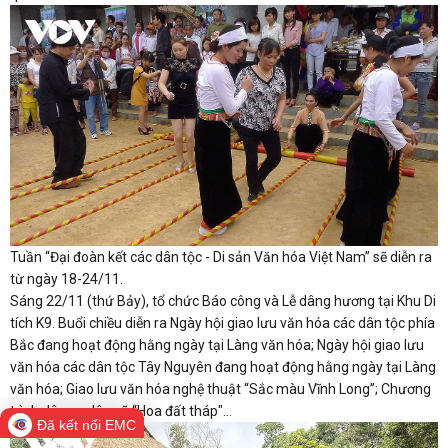
Tuần “Đại đoàn kết các dân tộc - Di sản Văn hóa Việt Nam” sẽ diễn ra
từ ngày 18-24/11.
Sáng 22/11 (thứ Bảy), tổ chức Báo công và Lễ dâng hương tại Khu Di
tích K9. Buổi chiều diễn ra Ngày hội giao lưu văn hóa các dân tộc phía
Bắc đang hoạt động hằng ngày tại Làng văn hóa; Ngày hội giao lưu
văn hóa các dân tộc Tây Nguyên đang hoạt động hằng ngày tại Làng
văn hóa; Giao lưu văn hóa nghệ thuật “Sắc màu Vĩnh Long”; Chương
trình dân ca dân vũ “Hoa đất tháp"...
Đã kết nối EMC