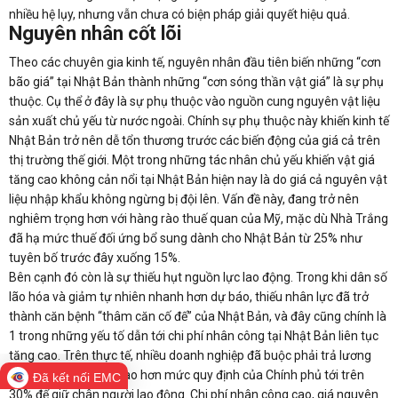
nhiều hệ lụy, nhưng vẫn chưa có biện pháp giải quyết hiệu quả.
Nguyên nhân cốt lõi
Theo các chuyên gia kinh tế, nguyên nhân đầu tiên biến những “cơn
bão giá” tại Nhật Bản thành những “cơn sóng thần vật giá” là sự phụ
thuộc. Cụ thể ở đây là sự phụ thuộc vào nguồn cung nguyên vật liệu
sản xuất chủ yếu từ nước ngoài. Chính sự phụ thuộc này khiến kinh tế
Nhật Bản trở nên dễ tổn thương trước các biến động của giá cả trên
thị trường thế giới. Một trong những tác nhân chủ yếu khiến vật giá
tăng cao không cản nổi tại Nhật Bản hiện nay là do giá cả nguyên vật
liệu nhập khẩu không ngừng bị đội lên. Vấn đề này, đang trở nên
nghiêm trọng hơn với hàng rào thuế quan của Mỹ, mặc dù Nhà Trắng
đã hạ mức thuế đối ứng bổ sung dành cho Nhật Bản từ 25% như
tuyên bố trước đây xuống 15%.
Bên cạnh đó còn là sự thiếu hụt nguồn lực lao động. Trong khi dân số
lão hóa và giảm tự nhiên nhanh hơn dự báo, thiếu nhân lực đã trở
thành căn bệnh “thâm căn cố đế” của Nhật Bản, và đây cũng chính là
1 trong những yếu tố dẫn tới chi phí nhân công tại Nhật Bản liên tục
tăng cao. Trên thực tế, nhiều doanh nghiệp đã buộc phải trả lương
cho người lao động cao hơn mức quy định của Chính phủ tới trên
Đã kết nối EMC
30% để giữ chân người lao động. Chi phí nhân công cao, giá nguyên