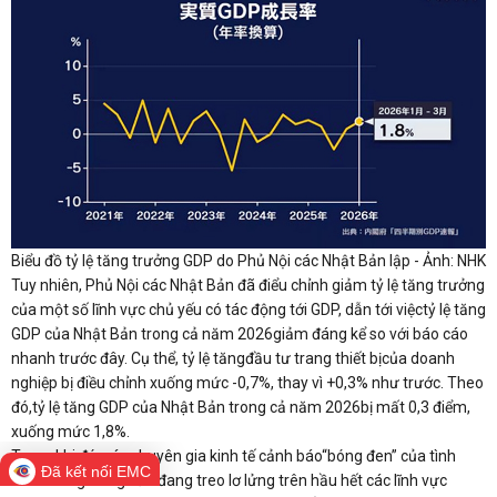
Biểu đồ tỷ lệ tăng trưởng GDP do Phủ Nội các Nhật Bản lập - Ảnh: NHK
Tuy nhiên, Phủ Nội các Nhật Bản đã điểu chỉnh giảm tỷ lệ tăng trưởng
của một số lĩnh vực chủ yếu có tác động tới GDP, dẫn tới việctỷ lệ tăng
GDP của Nhật Bản trong cả năm 2026giảm đáng kể so với báo cáo
nhanh trước đây. Cụ thể, tỷ lệ tăngđầu tư trang thiết bịcủa doanh
nghiệp bị điều chỉnh xuống mức -0,7%, thay vì +0,3% như trước. Theo
đó,tỷ lệ tăng GDP của Nhật Bản trong cả năm 2026bị mất 0,3 điểm,
xuống mức 1,8%.
Trong khi đó, các chuyên gia kinh tế cảnh báo“bóng đen” của tình
Đã kết nối EMC
hình Trung Đông vẫn đang treo lơ lửng trên hầu hết các lĩnh vực