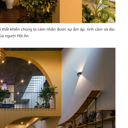
 thất khiến chúng ta cảm nhận được sự ấm áp, tình cảm và dịu
ủa người Hội An.