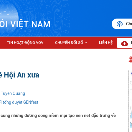
N TỬ
ÓI VIỆT NAM
Ch
TIN HOẠT ĐỘNG VOV
CHUYỂN ĐỔI SỐ
LIÊN HỆ
...
ề Hội An xưa
n Tuyen Quang
ổi tổng duyệt GENfest
cùng những đường cong mềm mại tạo nên nét đặc trưng về