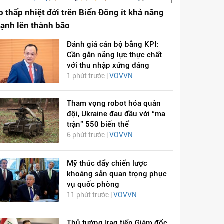
p thấp nhiệt đới trên Biển Đông ít khả năng
ạnh lên thành bão
Đánh giá cán bộ bằng KPI:
Cần gắn năng lực thực chất
với thu nhập xứng đáng
1 phút trước |
VOVVN
Tham vọng robot hóa quân
đội, Ukraine đau đầu với “ma
trận” 550 biến thể
6 phút trước |
VOVVN
Mỹ thúc đẩy chiến lược
khoáng sản quan trọng phục
vụ quốc phòng
11 phút trước |
VOVVN
Thủ tướng Iraq tiếp Giám đốc