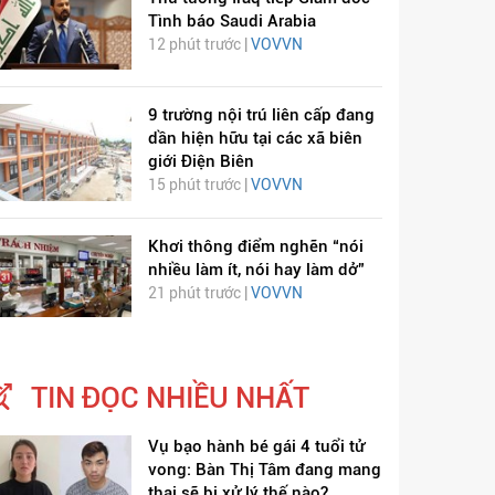
Tình báo Saudi Arabia
12 phút trước |
VOVVN
9 trường nội trú liên cấp đang
dần hiện hữu tại các xã biên
giới Điện Biên
15 phút trước |
VOVVN
Khơi thông điểm nghẽn “nói
nhiều làm ít, nói hay làm dở”
21 phút trước |
VOVVN
TIN ĐỌC NHIỀU NHẤT
Vụ bạo hành bé gái 4 tuổi tử
vong: Bàn Thị Tâm đang mang
thai sẽ bị xử lý thế nào?