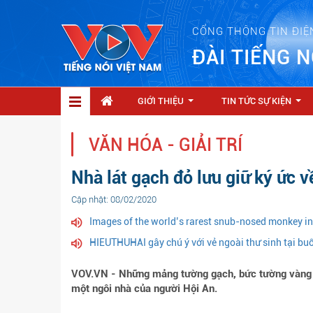
CỔNG THÔNG TIN ĐIỆ
ĐÀI TIẾNG N
GIỚI THIỆU
TIN TỨC SỰ KIỆN
...
...
VĂN HÓA - GIẢI TRÍ
Nhà lát gạch đỏ lưu giữ ký ức v
Cập nhật: 08/02/2020
Images of the world’s rarest snub-nosed monkey i
HIEUTHUHAI gây chú ý với vẻ ngoài thư sinh tại bu
VOV.VN - Những mảng tường gạch, bức tường vàng 
một ngôi nhà của người Hội An.