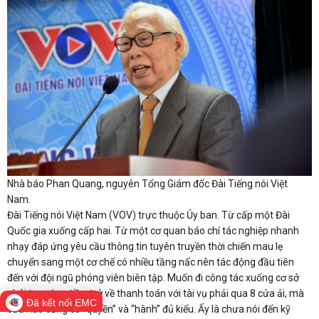
Nhà báo Phan Quang, nguyên Tổng Giám đốc Đài Tiếng nói Việt
Nam.
Đài Tiếng nói Việt Nam (VOV) trực thuộc Ủy ban. Từ cấp một Đài
Quốc gia xuống cấp hai. Từ một cơ quan báo chí tác nghiệp nhanh
nhạy đáp ứng yêu cầu thông tin tuyên truyền thời chiến mau lẹ
chuyển sang một cơ chế có nhiều tầng nấc nên tác động đầu tiên
đến với đội ngũ phóng viên biên tập. Muốn đi công tác xuống cơ sở
phải tạm ứng tiền, trở về thanh toán với tài vụ phải qua 8 cửa ải, mà
Đã kết nối EMC
cửa nào cũng có “quyền” và “hành” đủ kiểu. Ấy là chưa nói đến kỹ