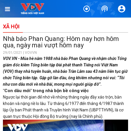
XÃ HỘI
Nhà báo Phan Quang: Hôm nay hơn hôm
qua, ngày mai vượt hôm nay
29/01/2021 | VOVVN
VOV.VN - Mùa hè năm 1988 nhà báo Phan Quang về nhậm chức Tổng
giám đốc kiêm Tổng biên tập Đài phát thanh Tiếng nói Việt Nam
(VOV) thay nhà tuyên huấn, nhà báo Trần Lâm sau 43 năm liên tục giữ
chức Tổng biên tập. Gặp gỡ lần đầu, ông khiêm nhường nói vui: “Tôi
như con dâu mới về nhà Đài, mong mọi người giúp đỡ”.
"Con dâu mới" trong nhà bộn bề công việc
Ngược lại thời gian để nhớ về những tháng ngày đầy xáo trộn, băn
khoăn và nặng nề lo lâu. Từ tháng 6/1977 đến tháng 4/1987 thành
lập Ủy ban Phát thanh và Truyền hình Việt Nam (UBPTTHVN), là cơ
quan trực thuộc Hội đồng Bộ trưởng (nay là Chính phủ).