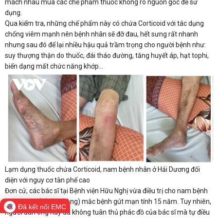
mách nhau mua các chế phẩm thuốc không rõ nguồn gốc để sử
dụng.
Qua kiểm tra, những chế phẩm này có chứa Corticoid với tác dụng
chống viêm mạnh nên bệnh nhân sẽ đỡ đau, hết sưng rất nhanh
nhưng sau đó để lại nhiều hậu quả trầm trọng cho người bệnh như:
suy thượng thận do thuốc, đái tháo đường, tăng huyết áp, hạt tophi,
biến dạng mất chức năng khớp…
Lạm dụng thuốc chứa Corticoid, nam bệnh nhân ở Hải Dương đối
diện với nguy cơ tàn phế cao
Đơn cử, các bác sĩ tại Bệnh viện Hữu Nghị vừa điều trị cho nam bệnh
nhân 77 tuổi (Hải Phòng) mắc bệnh gút mạn tính 15 năm. Tuy nhiên,
Đã kết nối EMC
người đàn ông này đã không tuân thủ phác đồ của bác sĩ mà tự điều