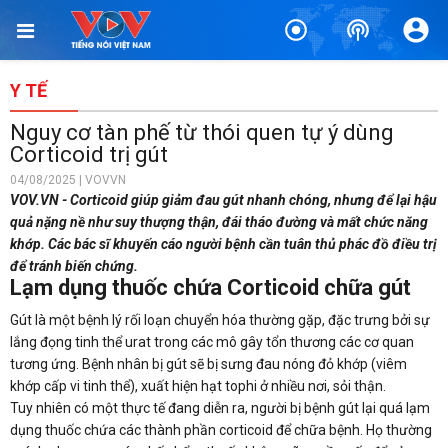
Y TẾ
Nguy cơ tàn phế từ thói quen tự ý dùng
Corticoid trị gút
04/08/2025 | VOVVN
VOV.VN - Corticoid giúp giảm đau gút nhanh chóng, nhưng để lại hậu
quả nặng nề như suy thượng thận, đái tháo đường và mất chức năng
khớp. Các bác sĩ khuyến cáo người bệnh cần tuân thủ phác đồ điều trị
để tránh biến chứng.
Lạm dụng thuốc chứa Corticoid chữa gút
Gút là một bệnh lý rối loạn chuyển hóa thường gặp, đặc trưng bởi sự
lắng đọng tinh thể urat trong các mô gây tổn thương các cơ quan
tương ứng. Bệnh nhân bị gút sẽ bị sưng đau nóng đỏ khớp (viêm
khớp cấp vi tinh thể), xuất hiện hạt tophi ở nhiều nơi, sỏi thận.
Tuy nhiên có một thực tế đang diễn ra, người bị bệnh gút lại quá lạm
dụng thuốc chứa các thành phần corticoid để chữa bệnh. Họ thường