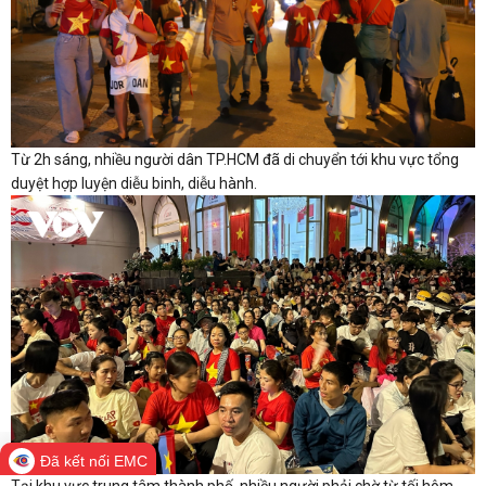
Từ 2h sáng, nhiều người dân TP.HCM đã di chuyển tới khu vực tổng
duyệt hợp luyện diễu binh, diễu hành.
Đã kết nối EMC