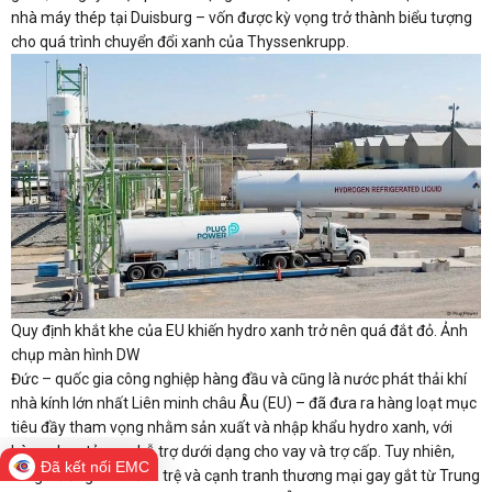
nhà máy thép tại Duisburg – vốn được kỳ vọng trở thành biểu tượng
cho quá trình chuyển đổi xanh của Thyssenkrupp.
Quy định khắt khe của EU khiến hydro xanh trở nên quá đắt đỏ. Ảnh
chụp màn hình DW
Đức – quốc gia công nghiệp hàng đầu và cũng là nước phát thải khí
nhà kính lớn nhất Liên minh châu Âu (EU) – đã đưa ra hàng loạt mục
tiêu đầy tham vọng nhằm sản xuất và nhập khẩu hydro xanh, với
hàng chục tỷ euro hỗ trợ dưới dạng cho vay và trợ cấp. Tuy nhiên,
Đã kết nối EMC
tăng trưởng kinh tế trì trệ và cạnh tranh thương mại gay gắt từ Trung