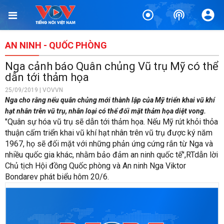
AN NINH - QUỐC PHÒNG
Nga cảnh báo Quân chủng Vũ trụ Mỹ có thể
dẫn tới thảm họa
25/09/2019 | VOVVN
Nga cho rằng nếu quân chủng mới thành lập của Mỹ triển khai vũ khí
hạt nhân trên vũ trụ, nhân loại có thể đối mặt thảm họa diệt vong.
"Quân sự hóa vũ trụ sẽ dẫn tới thảm họa. Nếu Mỹ rút khỏi thỏa
thuận cấm triển khai vũ khí hạt nhân trên vũ trụ được ký năm
1967, họ sẽ đối mặt với những phản ứng cứng rắn từ Nga và
nhiều quốc gia khác, nhằm bảo đảm an ninh quốc tế",RTdẫn lời
Chủ tịch Hội đồng Quốc phòng và An ninh Nga Viktor
Bondarev phát biểu hôm 20/6.