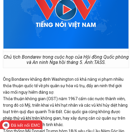
Chủ tịch Bondarev trong cuộc họp của Hội đồng Quốc phòng
và An ninh Nga hồi tháng 5. Ảnh:TASS.
Ông Bondarev khẳng định Washington có khả năng vi phạm nhiều
thỏa thuận quốc tế về phi quân sự hóa vũ trụ, đẩy an ninh thế giới
vào mối nguy hiểm đáng sợ.
Thỏa thuận không gian (OST) năm 1967 cấm các nước thành viên,
trong đó có Mỹ, triển khai vũ khí hạt nhân và các vũ khí hủy diệt hàng
loạt trên quỹ đạo quanh Trái Đất. Các quốc gia cũng không được
phép thử vũ khí trên không gian, hay xây dựng căn cứ quân sự trên
Mặt Trăng và các hành tinh khác.
Đã kết nối EMC
Tổng thống Mỹ Donald Trump hôm 18/6 yêu cầu Lầu Năm Góc lập