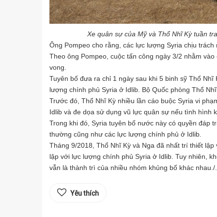
Xe quân sự của Mỹ và Thổ Nhĩ Kỳ tuần tra 
Ông Pompeo cho rằng, các lực lượng Syria chịu trách nh
Theo ông Pompeo, cuộc tấn công ngày 3/2 nhằm vào cá
vong.
Tuyên bố đưa ra chỉ 1 ngày sau khi 5 binh sỹ Thổ Nhĩ
lượng chính phủ Syria ở Idlib. Bộ Quốc phòng Thổ Nhĩ
Trước đó, Thổ Nhĩ Kỳ nhiều lần cáo buộc Syria vi phạ
Idlib và đe dọa sử dụng vũ lực quân sự nếu tình hình 
Trong khi đó, Syria tuyên bố nước này có quyền đáp t
thường cũng như các lực lượng chính phủ ở Idlib.
Tháng 9/2018, Thổ Nhĩ Kỳ và Nga đã nhất trí thiết lập
lập với lực lượng chính phủ Syria ở Idlib. Tuy nhiên, k
vẫn là thành trì của nhiều nhóm khủng bố khác nhau./.
Yêu thích