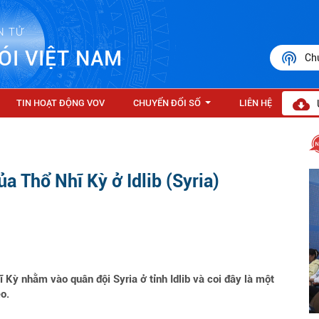
N TỬ
ÓI VIỆT NAM
Ch
TIN HOẠT ĐỘNG VOV
CHUYỂN ĐỔI SỐ
LIÊN HỆ
...
a Thổ Nhĩ Kỳ ở Idlib (Syria)
ỳ nhằm vào quân đội Syria ở tỉnh Idlib và coi đây là một
o.