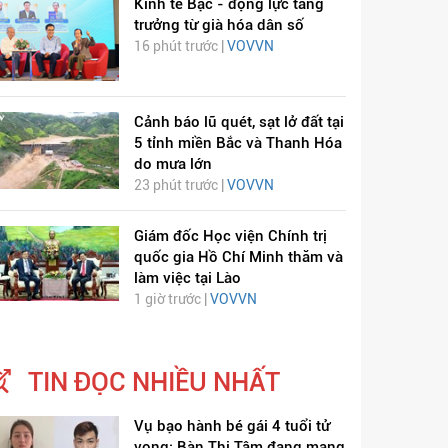
Kinh tế Bạc - động lực tăng
trưởng từ già hóa dân số
16 phút trước |
VOVVN
Cảnh báo lũ quét, sạt lở đất tại
5 tỉnh miền Bắc và Thanh Hóa
do mưa lớn
23 phút trước |
VOVVN
Giám đốc Học viện Chính trị
quốc gia Hồ Chí Minh thăm và
làm việc tại Lào
1 giờ trước |
VOVVN
TIN ĐỌC NHIỀU NHẤT
Vụ bạo hành bé gái 4 tuổi tử
vong: Bàn Thị Tâm đang mang