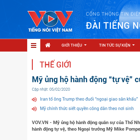
CỔNG THÔNG TIN ĐIỆ
ĐÀI TIẾNG N
GIỚI THIỆU
TIN TỨC SỰ KIỆN
...
...
THẾ GIỚI
Mỹ ủng hộ hành động “tự vệ” củ
Cập nhật: 05/02/2020
Iran tố ông Trump theo đuổi “ngoại giao sân khấu”
Mỹ chính thức siết quyền công dân theo nơi sinh
VOV.VN - Mỹ ủng hộ hành động quân sự của Thổ Nhĩ K
hành động tự vệ, theo Ngoại trưởng Mỹ Mike Pompe