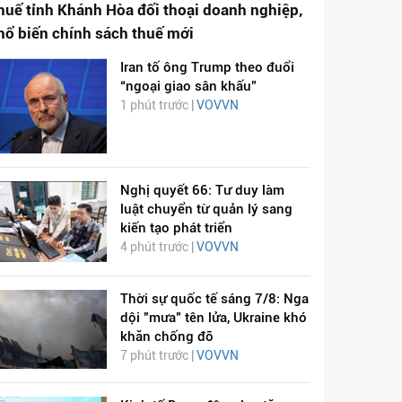
huế tỉnh Khánh Hòa đối thoại doanh nghiệp,
hổ biến chính sách thuế mới
Iran tố ông Trump theo đuổi
“ngoại giao sân khấu”
1 phút trước |
VOVVN
Nghị quyết 66: Tư duy làm
luật chuyển từ quản lý sang
kiến tạo phát triển
4 phút trước |
VOVVN
Thời sự quốc tế sáng 7/8: Nga
dội "mưa" tên lửa, Ukraine khó
khăn chống đỡ
7 phút trước |
VOVVN