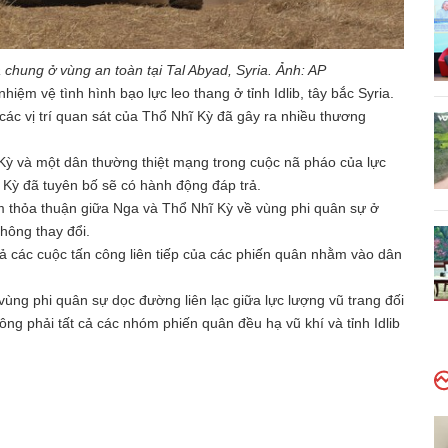
chung ở vùng an toàn tại Tal Abyad, Syria. Ảnh: AP
iệm vệ tình hình bạo lực leo thang ở tỉnh Idlib, tây bắc Syria.
c vị trí quan sát của Thổ Nhĩ Kỳ đã gây ra nhiều thương
 Kỳ và một dân thường thiệt mạng trong cuộc nã pháo của lực
 Kỳ đã tuyên bố sẽ có hành động đáp trả.
m thỏa thuận giữa Nga và Thổ Nhĩ Kỳ về vùng phi quân sự ở
không thay đổi.
rả các cuộc tấn công liên tiếp của các phiến quân nhằm vào dân
 vùng phi quân sự dọc đường liên lạc giữa lực lượng vũ trang đối
hông phải tất cả các nhóm phiến quân đều hạ vũ khí và tỉnh Idlib