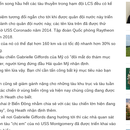
biển song hầu hết các tàu thuyền trong hạm đội LCS đều có kế
hiệm tương đối ngắn cho tới khi được quân đội nước này triển
ành cho quân đội nước này, các tên lửa trên đã được thử
ven bờ USS Coronado năm 2014. Tập đoàn Quốc phòng Raytheon
ăm 2018.
ắn của nó có thể đạt hơn 160 km và có tốc độ nhanh hơn 30% so
g.
tàu chiến Gabrielle Giffords của Mỹ có "đôi mắt do thám mục
ster, người từng đứng đầu Hải quân Mỹ nhận định.
 tên lửa vậy. Bạn chỉ cần tấn công bất kỳ mục tiêu nào bạn
n cũng sẽ giảm gánh nặng cho những tàu khu trục và tàu tuần
i tác chiến ở vùng biển rộng và hiện nay chúng cũng đang được
ch Heath cho biết.
khai ở Biển Đông nhằm chia sẻ với các tàu chiến lớn hiện đang
ày", ông Heath nhận định thêm.
về nơi Gabrielle Giffords đang hướng tới thì các nhà quan sát
on tàu "chị em" của nó USS Montgomery đã được triển khai vào