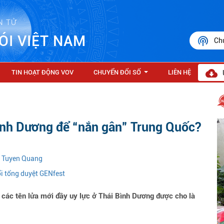
N TỬ
ÓI VIỆT NAM
Ch
TIN HOẠT ĐỘNG VOV
CHUYỂN ĐỔI SỐ
LIÊN HỆ
...
ình Dương để “nắn gân” Trung Quốc?
n Tuyen Quang
ổi tổng duyệt GENfest
 các tên lửa mới đầy uy lực ở Thái Bình Dương được cho là