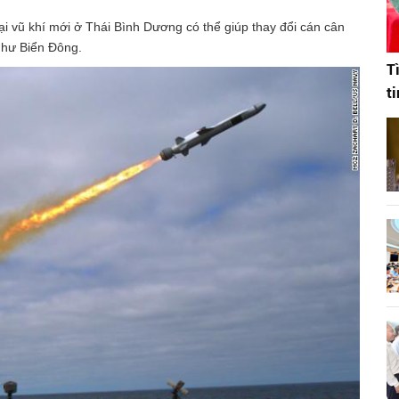
loại vũ khí mới ở Thái Bình Dương có thể giúp thay đổi cán cân
như Biển Đông.
T
t