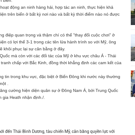
n biển.
 hoạt động an ninh hàng hải, hợp tác an ninh, thực hiện khả
ện trên biển ở bất kỳ nơi nào và bất kỳ thời điểm nào nó được
ông điệp quan trọng và thậm chí có thể "thay đổi cuộc chơi" ở
n có lợi thế 3-1 trong các tên lửa hành trình so với Mỹ, ông
ẽ khôi phục lại sự cân bằng ở đây.
g Quốc mà còn với các đối tác của Mỹ ở khu vực châu Á - Thái
tranh chấp với Bắc Kinh, đồng thời khẳng định các cam kết của
g tin trong khu vực, đặc biệt ở Biển Đông khi nước này thường
 một
.
 tăng cường hiện diện quân sự ở Đông Nam Á, bởi Trung Quốc
 gia Heath nhận định./.
ới đến Thái Bình Dương, tàu chiến Mỹ, cân bằng quyền lực với