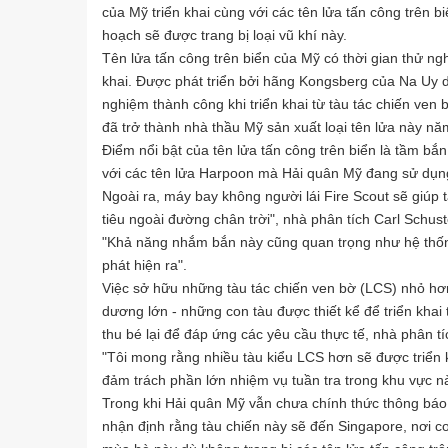
của Mỹ triển khai cùng với các tên lửa tấn công trên 
hoạch sẽ được trang bị loại vũ khí này.
Tên lửa tấn công trên biển của Mỹ có thời gian thử ng
khai. Được phát triển bởi hãng Kongsberg của Na Uy d
nghiệm thành công khi triển khai từ tàu tác chiến 
đã trở thành nhà thầu Mỹ sản xuất loại tên lửa này n
Điểm nổi bật của tên lửa tấn công trên biển là tầm b
với các tên lửa Harpoon mà Hải quân Mỹ đang sử dụn
Ngoài ra, máy bay không người lái Fire Scout sẽ giúp 
tiêu ngoài đường chân trời", nhà phân tích Carl Schu
"Khả năng nhắm bắn này cũng quan trọng như hệ thống
phát hiện ra".
Việc sở hữu những tàu tác chiến ven bờ (LCS) nhỏ hơ
dương lớn - những con tàu được thiết kể để triển kha
thu bé lại để đáp ứng các yêu cầu thực tế, nhà phân tí
"Tôi mong rằng nhiều tàu kiểu LCS hơn sẽ được triển 
đảm trách phần lớn nhiệm vụ tuần tra trong khu vực n
Trong khi Hải quân Mỹ vẫn chưa chính thức thông báo 
nhận định rằng tàu chiến này sẽ đến Singapore, nơi c