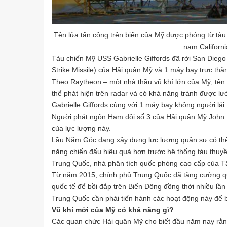
Tên lửa tấn công trên biển của Mỹ được phóng từ tàu
nam Californ
Tàu chiến Mỹ USS Gabrielle Giffords đã rời San Diego
Strike Missile) của Hải quân Mỹ và 1 máy bay trực thă
Theo Raytheon – một nhà thầu vũ khí lớn của Mỹ, tên l
thể phát hiện trên radar và có khả năng tránh được lướ
Gabrielle Giffords cùng với 1 máy bay không người lái
Người phát ngôn Hạm đội số 3 của Hải quân Mỹ John Fa
của lực lượng này.
Lầu Năm Góc đang xây dựng lực lượng quân sự có thể
năng chiến đấu hiệu quả hơn trước hệ thống tàu thuy
Trung Quốc, nhà phân tích quốc phòng cao cấp của T
Từ năm 2015, chính phủ Trung Quốc đã tăng cường qu
quốc tế để bồi đắp trên Biển Đông đồng thời nhiều lần
Trung Quốc cần phải tiến hành các hoạt động này để b
Vũ khí mới của Mỹ có khả năng gì?
Các quan chức Hải quân Mỹ cho biết đầu năm nay rằng 