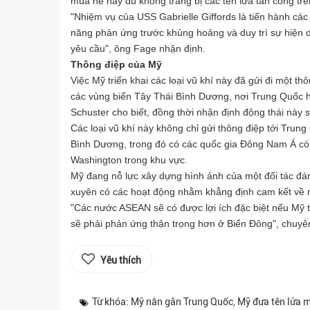
mùa hè này dù không trang bị các tên lửa tấn công trê
"Nhiệm vụ của USS Gabrielle Giffords là tiến hành các
năng phản ứng trước khủng hoảng và duy trì sự hiện di
yêu cầu", ông Fage nhận định.
Thông điệp của Mỹ
Việc Mỹ triển khai các loại vũ khí này đã gửi đi một th
các vùng biển Tây Thái Bình Dương, nơi Trung Quốc hiệ
Schuster cho biết, đồng thời nhận định động thái này s
Các loại vũ khí này không chỉ gửi thông điệp tới Trun
Bình Dương, trong đó có các quốc gia Đông Nam Á có 
Washington trong khu vực.
Mỹ đang nỗ lực xây dựng hình ảnh của một đối tác đán
xuyên có các hoạt động nhằm khẳng định cam kết về
"Các nước ASEAN sẽ có được lợi ích đặc biệt nếu Mỹ
sẽ phải phản ứng thận trọng hơn ở Biển Đông", chuyên
Yêu thích
Từ khóa: Mỹ nắn gân Trung Quốc, Mỹ đưa tên lửa m