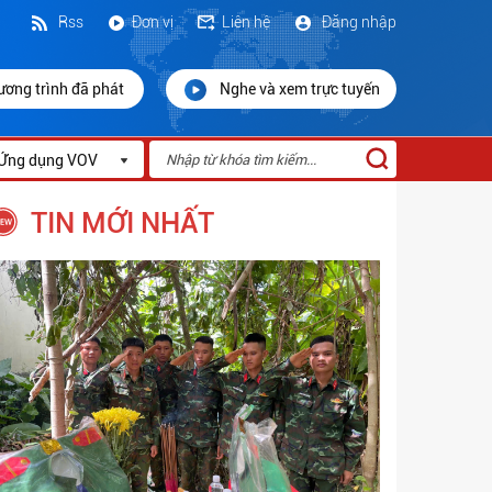
Rss
Đơn vị
Liên hệ
Đăng nhập
ương trình đã phát
Nghe và xem trực tuyến
Ứng dụng VOV
TIN MỚI NHẤT