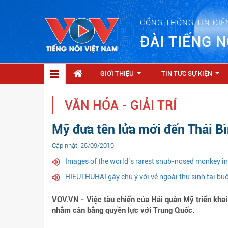
CỔNG THÔNG TIN ĐIỆ
ĐÀI TIẾNG N
GIỚI THIỆU
TIN TỨC SỰ KIỆN
...
...
VĂN HÓA - GIẢI TRÍ
Mỹ đưa tên lửa mới đến Thái B
Cập nhật: 25/09/2019
Images of the world’s rarest snub-nosed monkey i
HIEUTHUHAI gây chú ý với vẻ ngoài thư sinh tại bu
VOV.VN - Việc tàu chiến của Hải quân Mỹ triển khai
nhằm cân bằng quyền lực với Trung Quốc.