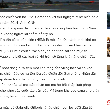
 tác chiến ven bờ USS Coronado khi thử nghiệm ở bờ biển phía
ia năm 2014. Ảnh: CNN
 đầu tháng này đem theo tên lửa tấn công trên biển mới (Naval
ng không người lái nhằm hỗ trợ nó.
ửa tấn công trên biển (NSM) là một tên lửa hành trình khó có
i phòng thủ của kẻ thù. Tên lửa này được triển khai trên tàu
 MQ-8B Fire Scout được sử dụng để trinh sát các mục tiêu.
ge cho biết các loại vũ khí trên sẽ tăng khả năng chiến đấu
 hoạt động dựa trên một nền tảng bền vững hơn và có khả
ền, chiến đấu cơ và tên lửa của Quân đội Giải phóng Nhân dân
ập đoàn Rand là Timothy Heath nhận định.
ân sự hóa tại các đảo nhân tạo mà họ bất chấp luật pháp
 cho rằng các cuộc tập trận của Mỹ trong khu vực càng cho thấy
ảo vệ lợi ích của mình.
mặc dù Gabrielle Giffords là tàu chiến ven bờ LCS đầu tiên