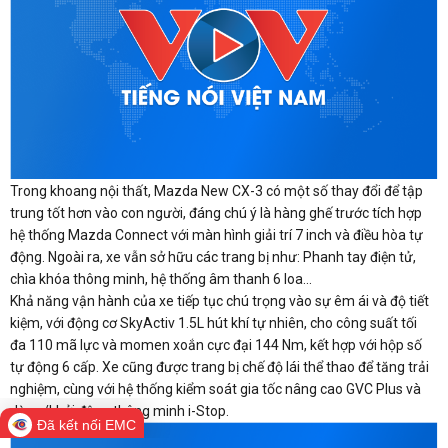
Trong khoang nội thất, Mazda New CX-3 có một số thay đổi để tập
trung tốt hơn vào con người, đáng chú ý là hàng ghế trước tích hợp
hệ thống Mazda Connect với màn hình giải trí 7 inch và điều hòa tự
động. Ngoài ra, xe vẫn sở hữu các trang bị như: Phanh tay điện tử,
chìa khóa thông minh, hệ thống âm thanh 6 loa...
Khả năng vận hành của xe tiếp tục chú trọng vào sự êm ái và độ tiết
kiệm, với động cơ SkyActiv 1.5L hút khí tự nhiên, cho công suất tối
đa 110 mã lực và momen xoắn cực đại 144 Nm, kết hợp với hộp số
tự động 6 cấp. Xe cũng được trang bị chế độ lái thể thao để tăng trải
nghiệm, cùng với hệ thống kiểm soát gia tốc nâng cao GVC Plus và
dừng/khởi động thông minh i-Stop.
Đã kết nối EMC