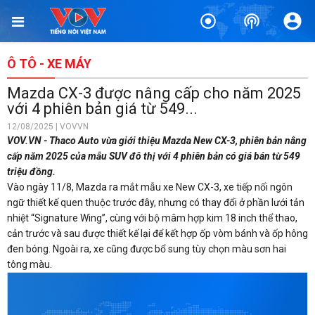
Ô TÔ - XE MÁY
Mazda CX-3 được nâng cấp cho năm 2025
với 4 phiên bản giá từ 549...
12/08/2025 | VOVVN
VOV.VN - Thaco Auto vừa giới thiệu Mazda New CX-3, phiên bản nâng
cấp năm 2025 của mẫu SUV đô thị với 4 phiên bản có giá bán từ 549
triệu đồng.
Vào ngày 11/8, Mazda ra mắt mẫu xe New CX-3, xe tiếp nối ngôn
ngữ thiết kế quen thuộc trước đây, nhưng có thay đổi ở phần lưới tản
nhiệt “Signature Wing”, cùng với bộ mâm hợp kim 18 inch thể thao,
cản trước và sau được thiết kế lại để kết hợp ốp vòm bánh và ốp hông
đen bóng. Ngoài ra, xe cũng được bổ sung tùy chọn màu sơn hai
tông màu.