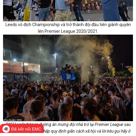
Leeds vô địch Championship và trở thành đội đầu tiên giành quyền
lên Premier League 2020/2021.
CĐV Leeds tràn ra đường ăn mừng đội nhà trở lại Premier League sau
Đã kết nối EMC
16 năm chờ đợi bất chấp quy định giãn cách xã hội và lời kêu gọi hãy ở