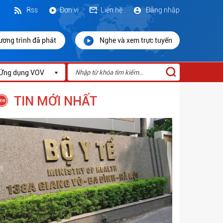
Rss
Đơn vị
Liên hệ
Đăng nhập
ương trình đã phát
Nghe và xem trực tuyến
Ứng dụng VOV
TIN MỚI NHẤT