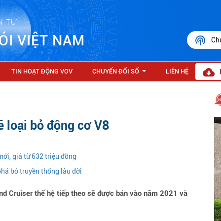
N TỬ
ÓI VIỆT NAM
Ch
TIN HOẠT ĐỘNG VOV
CHUYỂN ĐỔI SỐ
LIÊN HỆ
...
ẽ loại bỏ động cơ V8
mới, giá từ 632 triệu đồng
phá bỏ truyền thống lâu đời
nd Cruiser thế hệ tiếp theo sẽ được bán vào năm 2021 và