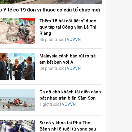
ộ Y tế có 19 đơn vị thuộc cơ cấu tổ chức mới
Thêm 18 hài cốt liệt sĩ được
quy tập tại Công viên Lê Thị
Riêng
36 phút trước |
VOVVN
Malaysia cảnh báo rủi ro trẻ
em kết bạn với AI
39 phút trước |
VOVVN
Ca nô chở khách tái diễn cảnh
bát nháo trên biển Sầm Sơn
1 giờ trước |
VOVVN
Sự cố y khoa tại Phú Thọ:
Bệnh nhi 8 tuổi tử vong sau