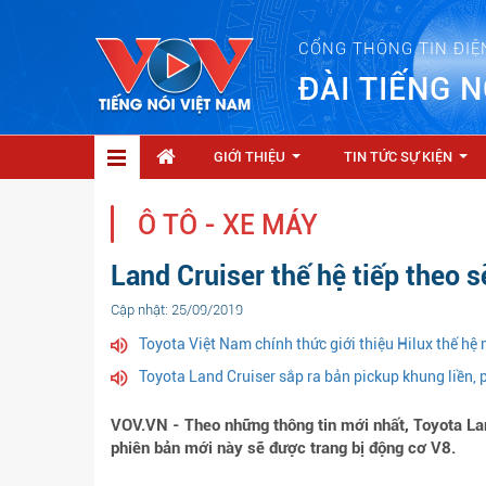
CỔNG THÔNG TIN ĐIỆ
ĐÀI TIẾNG N
GIỚI THIỆU
TIN TỨC SỰ KIỆN
...
...
Ô TÔ - XE MÁY
Land Cruiser thế hệ tiếp theo s
Cập nhật: 25/09/2019
Toyota Việt Nam chính thức giới thiệu Hilux thế hệ 
Toyota Land Cruiser sắp ra bản pickup khung liền, 
VOV.VN - Theo những thông tin mới nhất, Toyota La
phiên bản mới này sẽ được trang bị động cơ V8.