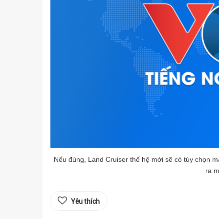
Nếu đúng, Land Cruiser thế hệ mới sẽ có tùy chọn m
ra 
Yêu thích