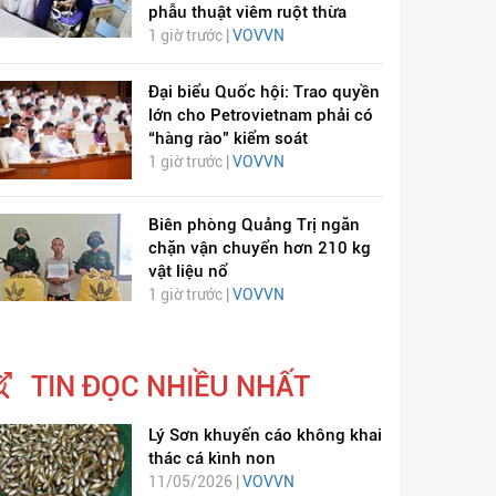
phẫu thuật viêm ruột thừa
1 giờ trước |
VOVVN
Đại biểu Quốc hội: Trao quyền
lớn cho Petrovietnam phải có
“hàng rào” kiểm soát
1 giờ trước |
VOVVN
Biên phòng Quảng Trị ngăn
chặn vận chuyển hơn 210 kg
vật liệu nổ
1 giờ trước |
VOVVN
TIN ĐỌC NHIỀU NHẤT
Lý Sơn khuyến cáo không khai
thác cá kình non
11/05/2026 |
VOVVN