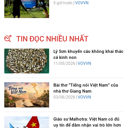
5 giờ trước |
VOVVN
TIN ĐỌC NHIỀU NHẤT
Lý Sơn khuyến cáo không khai thác
cá kình non
11/05/2026 |
VOVVN
Bài thơ "Tiếng nói Việt Nam" của
nhà thơ Giang Nam
03/06/2026 |
VOVVN
Giáo sư Malhotra: Việt Nam có đủ
uy tín để đảm nhận vai trò lớn hơn