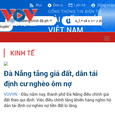
Rss
Đơn vị
Liên hệ
Đăng nhập
CỔNG THÔNG TIN ĐIỆN TỬ
ĐÀI TIẾNG NÓI
Chương trình đã phát
Nghe và xem trực
tuyến
VIỆT NAM
Togg
navi
KINH TẾ
Đà Nẵng tăng giá đất, dân tái
định cư nghèo ôm nợ
VOVVN -
Đầu năm nay, thành phố Đà Nẵng điều chỉnh giá
đất theo qui định. Việc điều chỉnh tăng khiến hàng nghìn hộ
dân tái định cư nghèo nợ tiền đất lo lắng.