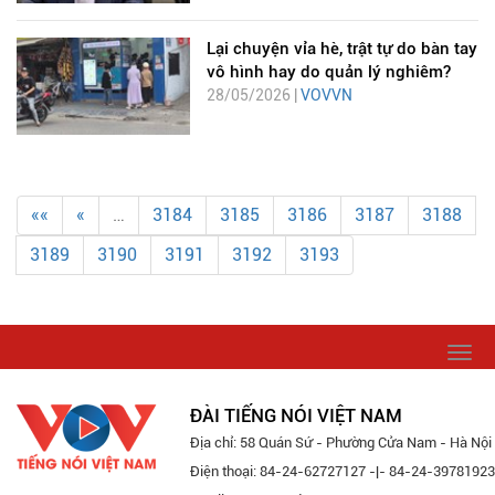
Lại chuyện vỉa hè, trật tự do bàn tay
vô hình hay do quản lý nghiêm?
28/05/2026 |
VOVVN
««
«
…
3184
3185
3186
3187
3188
3189
3190
3191
3192
3193
Togg
navi
ĐÀI TIẾNG NÓI VIỆT NAM
Địa chỉ: 58 Quán Sứ - Phường Cửa Nam - Hà Nội
Điện thoại: 84-24-62727127 -|- 84-24-39781923