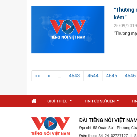
"Thương m
kém"
25/09/2019
"Thương mại
««
«
…
4643
4644
4645
4646
GIỚI THIỆU
TIN TỨC SỰ KIỆN
TI
...
...
ĐÀI TIẾNG NÓI VIỆT NA
Địa chỉ: 58 Quán Sứ - Phường Cử
Điện thoại: 84-24-62727127 -|-