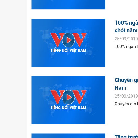
100% ngâ
chót năm
25/09/2019
100% ngân h
Chuyên gi
Nam
25/09/2019
Chuyên gia k
Tăng trư