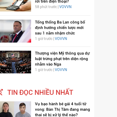
rời trên điện thoại?
58 phút trước |
VOVVN
Tổng thống Ba Lan công bố
định hướng chiến lược mới
sau 1 năm nhậm chức
1 giờ trước |
VOVVN
Thượng viện Mỹ thông qua dự
luật trừng phạt trên diện rộng
nhằm vào Nga
1 giờ trước |
VOVVN
TIN ĐỌC NHIỀU NHẤT
Vụ bạo hành bé gái 4 tuổi tử
vong: Bàn Thị Tâm đang mang
thai sẽ bị xử lý thế nào?