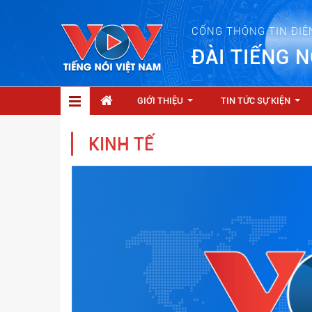
CỔNG THÔNG TIN ĐIỆ
ĐÀI TIẾNG N
GIỚI THIỆU
TIN TỨC SỰ KIỆN
...
...
KINH TẾ