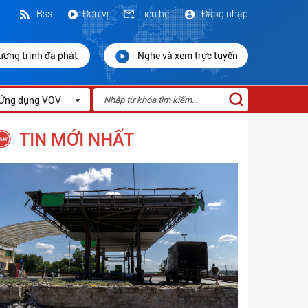
Rss
Đơn vị
Liên hệ
Đăng nhập
ương trình đã phát
Nghe và xem trực tuyến
Ứng dụng VOV
TIN MỚI NHẤT