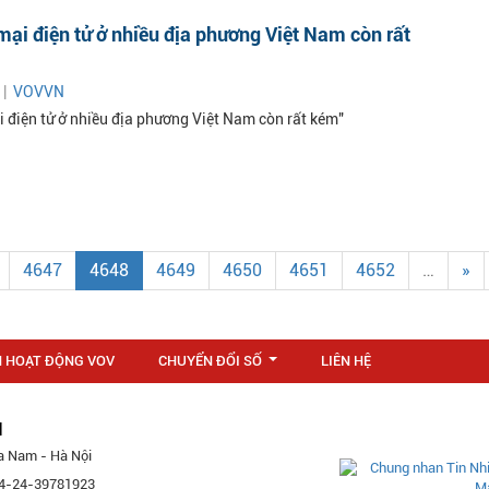
ại điện tử ở nhiều địa phương Việt Nam còn rất
 |
VOVVN
 điện tử ở nhiều địa phương Việt Nam còn rất kém"
4647
4648
4649
4650
4651
4652
…
»
N HOẠT ĐỘNG VOV
CHUYỂN ĐỔI SỐ
LIÊN HỆ
...
M
a Nam - Hà Nội
 84-24-39781923