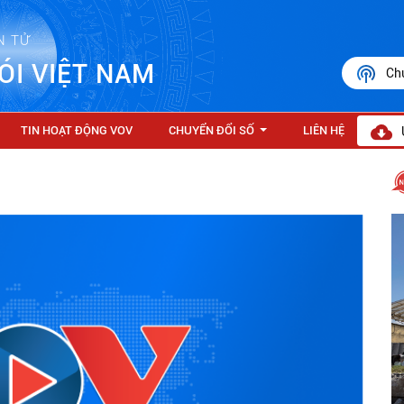
N TỬ
ÓI VIỆT NAM
Ch
TIN HOẠT ĐỘNG VOV
CHUYỂN ĐỔI SỐ
LIÊN HỆ
...