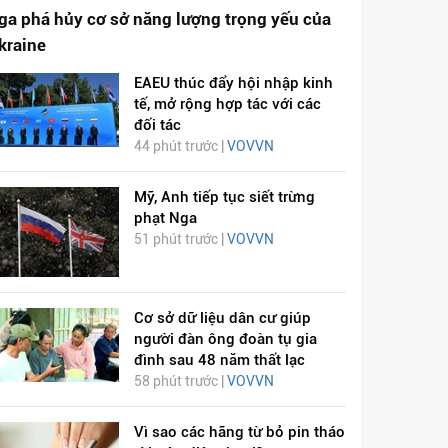
ga phá hủy cơ sở năng lượng trọng yếu của
kraine
EAEU thúc đẩy hội nhập kinh
tế, mở rộng hợp tác với các
đối tác
44 phút trước |
VOVVN
Mỹ, Anh tiếp tục siết trừng
phạt Nga
51 phút trước |
VOVVN
Cơ sở dữ liệu dân cư giúp
người đàn ông đoàn tụ gia
đình sau 48 năm thất lạc
58 phút trước |
VOVVN
Vì sao các hãng từ bỏ pin tháo