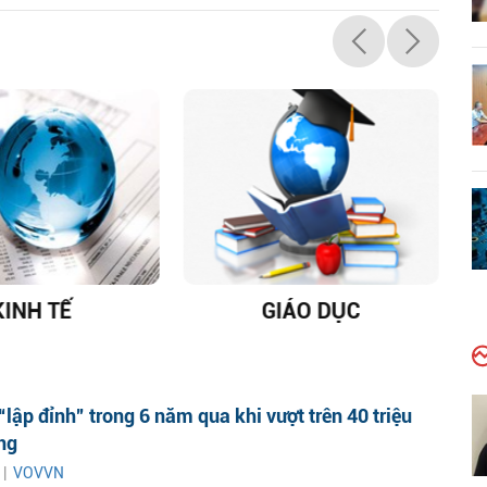
KINH TẾ
GIÁO DỤC
D
“lập đỉnh” trong 6 năm qua khi vượt trên 40 triệu
ng
 |
VOVVN