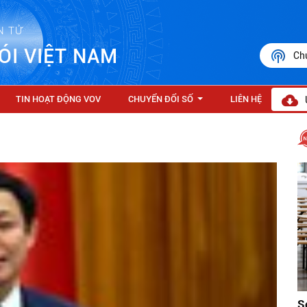
N TỬ
ÓI VIỆT NAM
Ch
TIN HOẠT ĐỘNG VOV
CHUYỂN ĐỔI SỐ
LIÊN HỆ
...
S