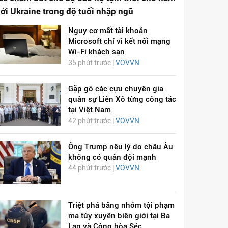
iới Ukraine trong độ tuổi nhập ngũ
Nguy cơ mất tài khoản
Microsoft chỉ vì kết nối mạng
Wi-Fi khách sạn
35 phút trước |
VOVVN
Gặp gỡ các cựu chuyên gia
quân sự Liên Xô từng công tác
tại Việt Nam
42 phút trước |
VOVVN
Ông Trump nêu lý do châu Âu
không có quân đội mạnh
44 phút trước |
VOVVN
Triệt phá băng nhóm tội phạm
ma túy xuyên biên giới tại Ba
Lan và Cộng hòa Séc