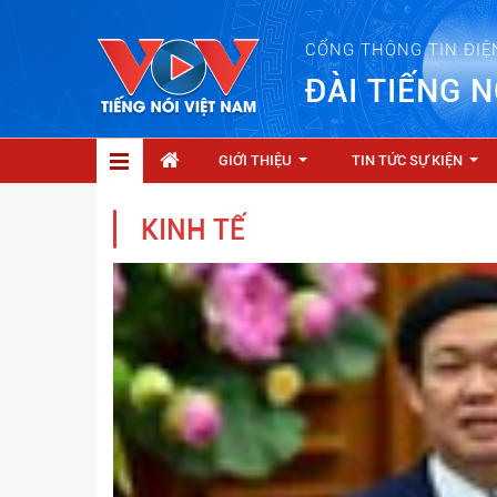
CỔNG THÔNG TIN ĐIỆ
ĐÀI TIẾNG N
GIỚI THIỆU
TIN TỨC SỰ KIỆN
...
...
KINH TẾ