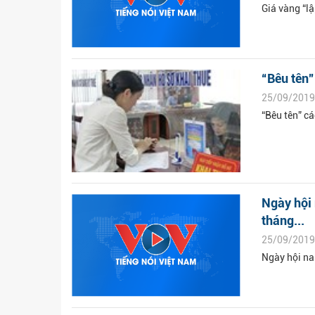
Giá vàng “lậ
“Bêu tên”
25/09/2019
“Bêu tên” c
Ngày hội 
tháng...
25/09/2019
Ngày hội na