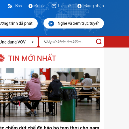
Rss
Đơn vị
Liên hệ
Đăng nhập
ương trình đã phát
Nghe và xem trực tuyến
Ứng dụng VOV
TIN MỚI NHẤT
éc chấm dứt chế độ bảo hộ tạm thời cho nam