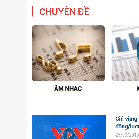
CHUYÊN ĐỀ
T NAM
ÂM NHẠC
Giá vàng 
đồng/lượ
25/09/2019