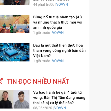
44 phút trước |
VOVVN
Bùng nổ trí tuệ nhân tạo (AI)
và những thách thức mới với
an ninh quốc gia
1 giờ trước |
VOVVN
Đâu là nút thắt hiện thực hóa
tham vọng công nghệ bán dẫn
Việt Nam?
1 giờ trước |
VOVVN
ỊCH VIÊM PHỔI COVID-
HÁT LÊN VIỆT NAM
19
TIN ĐỌC NHIỀU NHẤT
Vụ bạo hành bé gái 4 tuổi tử
vong: Bàn Thị Tâm đang mang
thai sẽ bị xử lý thế nào?
08/05/2026 |
VOVVN