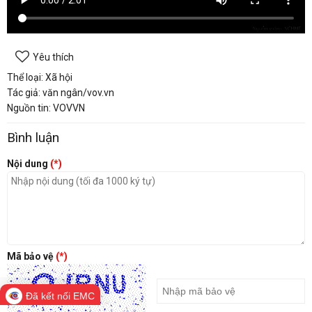
Yêu thích
Thể loại: Xã hội
Tác giả: văn ngân/vov.vn
Nguồn tin: VOVVN
Bình luận
Nội dung
(*)
Mã bảo vệ
(*)
Đã kết nối EMC