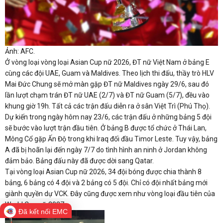
Ảnh: AFC.
Ở vòng loại vòng loại Asian Cup nữ 2026, ĐT nữ Việt Nam ở bảng E
cùng các đội UAE, Guam và Maldives. Theo lịch thi đấu, thầy trò HLV
Mai Đức Chung sẽ mở màn gặp ĐT nữ Maldives ngày 29/6, sau đó
lần lượt chạm trán ĐT nữ UAE (2/7) và ĐT nữ Guam (5/7), đều vào
khung giờ 19h. Tất cả các trận đấu diễn ra ở sân Việt Trì (Phú Thọ).
Dự kiến trong ngày hôm nay 23/6, các trận đấu ở những bảng 5 đội
sẽ bước vào lượt trận đầu tiên. Ở bảng B được tổ chức ở Thái Lan,
Mông Cổ gặp Ấn Độ trong khi Iraq đối đầu Timor Leste. Tuy vậy, bảng
A đã bị hoãn lại đến ngày 7/7 do tình hình an ninh ở Jordan không
đảm bảo. Bảng đấu này đã được dời sang Qatar.
Tại vòng loại Asian Cup nữ 2026, 34 đội bóng được chia thành 8
bảng, 6 bảng có 4 đội và 2 bảng có 5 đội. Chỉ có đội nhất bảng mới
giành quyền dự VCK. Đây cũng được xem như vòng loại đầu tiên của
World Cup nữ 2027.
Đã kết nối EMC