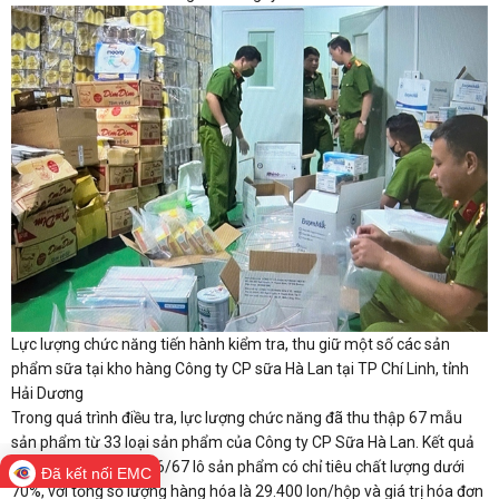
Lực lượng chức năng tiến hành kiểm tra, thu giữ một số các sản
phẩm sữa tại kho hàng Công ty CP sữa Hà Lan tại TP Chí Linh, tỉnh
Hải Dương
Trong quá trình điều tra, lực lượng chức năng đã thu thập 67 mẫu
sản phẩm từ 33 loại sản phẩm của Công ty CP Sữa Hà Lan. Kết quả
giám định cho thấy 66/67 lô sản phẩm có chỉ tiêu chất lượng dưới
Đã kết nối EMC
70%, với tổng số lượng hàng hóa là 29.400 lon/hộp và giá trị hóa đơn