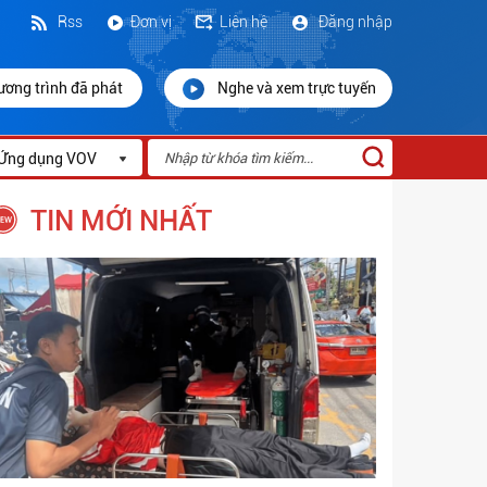
Rss
Đơn vị
Liên hệ
Đăng nhập
ương trình đã phát
Nghe và xem trực tuyến
Ứng dụng VOV
TIN MỚI NHẤT