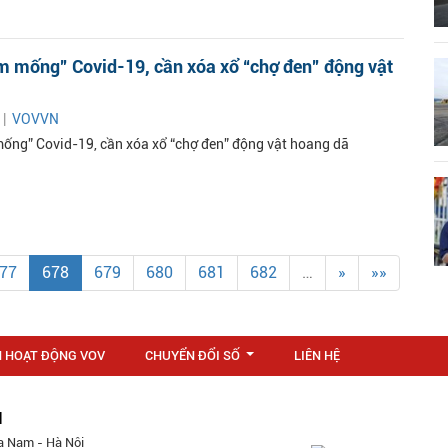
m mống” Covid-19, cần xóa xổ “chợ đen” động vật
 |
VOVVN
ống” Covid-19, cần xóa xổ “chợ đen” động vật hoang dã
77
678
679
680
681
682
…
»
»»
N HOẠT ĐỘNG VOV
CHUYỂN ĐỔI SỐ
LIÊN HỆ
...
M
a Nam - Hà Nội