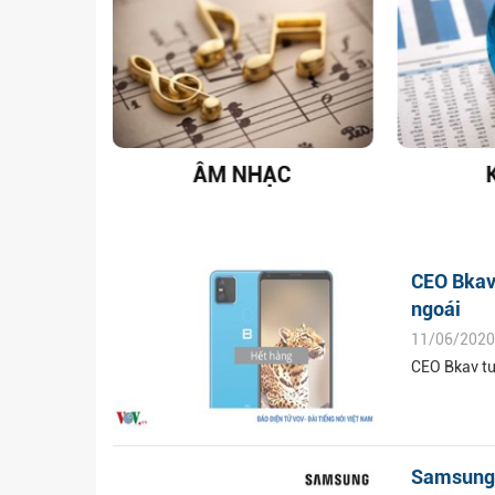
T NAM
ÂM NHẠC
CEO Bkav
ngoái
11/06/2020
CEO Bkav tu
Samsung r