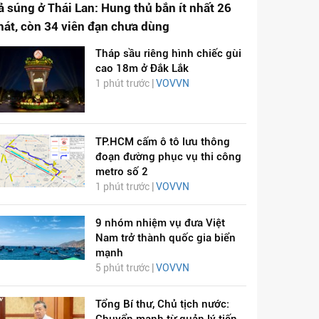
ả súng ở Thái Lan: Hung thủ bắn ít nhất 26
hát, còn 34 viên đạn chưa dùng
Tháp sầu riêng hình chiếc gùi
cao 18m ở Đắk Lắk
1 phút trước |
VOVVN
TP.HCM cấm ô tô lưu thông
đoạn đường phục vụ thi công
metro số 2
1 phút trước |
VOVVN
9 nhóm nhiệm vụ đưa Việt
Nam trở thành quốc gia biển
mạnh
5 phút trước |
VOVVN
Tổng Bí thư, Chủ tịch nước: