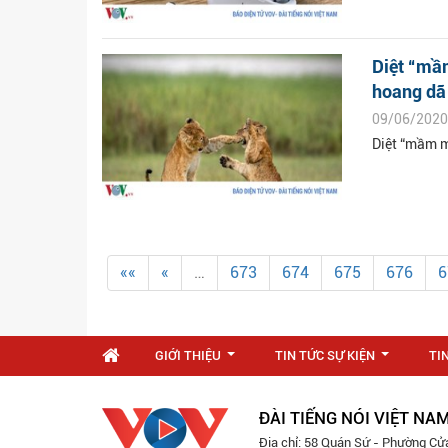
Diệt “mầ
hoang dã
09/06/2020
Diệt “mầm m
««
«
…
673
674
675
676
6
GIỚI THIỆU
TIN TỨC SỰ KIỆN
TI
...
...
ĐÀI TIẾNG NÓI VIỆT NA
Địa chỉ: 58 Quán Sứ - Phường Cử