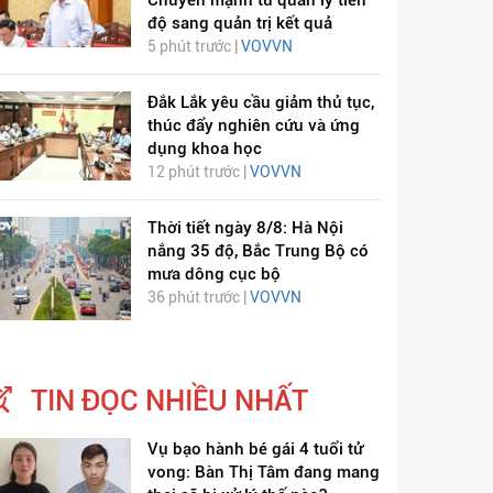
Chuyển mạnh từ quản lý tiến
độ sang quản trị kết quả
5 phút trước |
VOVVN
Đắk Lắk yêu cầu giảm thủ tục,
thúc đẩy nghiên cứu và ứng
dụng khoa học
ỊCH VIÊM PHỔI COVID-
HÁT LÊN VIỆT NAM
12 phút trước |
VOVVN
19
Thời tiết ngày 8/8: Hà Nội
nắng 35 độ, Bắc Trung Bộ có
mưa dông cục bộ
36 phút trước |
VOVVN
TIN ĐỌC NHIỀU NHẤT
Vụ bạo hành bé gái 4 tuổi tử
vong: Bàn Thị Tâm đang mang