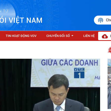
N TỬ
ÓI VIỆT NAM
Ch
TIN HOẠT ĐỘNG VOV
CHUYỂN ĐỔI SỐ
LIÊN HỆ
...